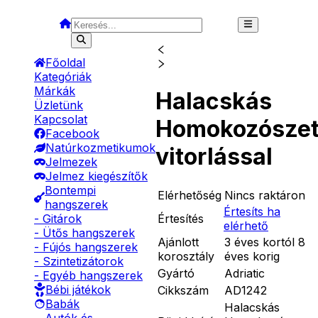
Főoldal
Kategóriák
Márkák
Halacskás
Üzletünk
Kapcsolat
Homokozószet
Facebook
Natúrkozmetikumok
vitorlással
Jelmezek
Jelmez kiegészítők
Bontempi
Elérhetőség
Nincs raktáron
hangszerek
Értesíts ha
Értesítés
- Gitárok
elérhető
- Ütős hangszerek
Ajánlott
3 éves kortól 8
- Fújós hangszerek
korosztály
éves korig
- Szintetizátorok
Gyártó
Adriatic
- Egyéb hangszerek
Bébi játékok
Cikkszám
AD1242
Babák
Halacskás