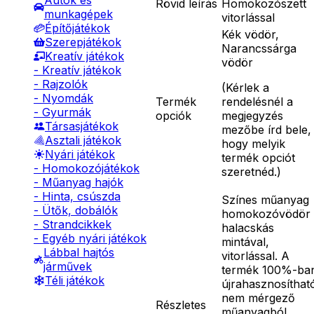
Autók és
Rövid leírás
Homokozószett
munkagépek
vitorlással
Építőjátékok
Kék vödör,
Szerepjátékok
Narancssárga
Kreatív játékok
vödör
- Kreatív játékok
- Rajzolók
(
Kérlek a
- Nyomdák
Termék
rendelésnél a
- Gyurmák
opciók
megjegyzés
Társasjátékok
mezőbe írd bele,
Asztali játékok
hogy melyik
Nyári játékok
termék opciót
- Homokozójátékok
szeretnéd.
)
- Műanyag hajók
- Hinta, csúszda
Színes műanyag
- Ütők, dobálók
homokozóvödör
- Strandcikkek
halacskás
- Egyéb nyári játékok
mintával,
Lábbal hajtós
vitorlással. A
járművek
termék 100%-ba
Téli játékok
újrahasznosíthat
nem mérgező
Részletes
műanyagból