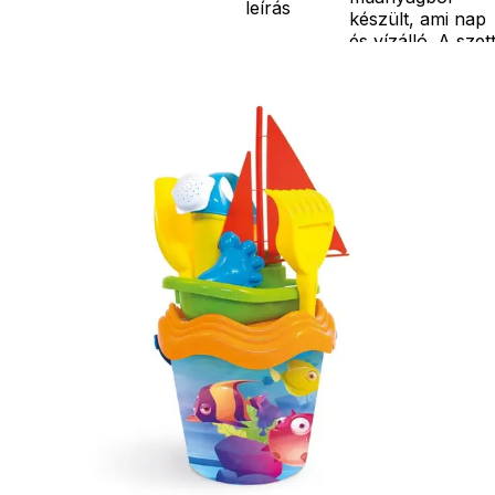
leírás
készült, ami nap
és vízálló. A szet
tartalma: 22 cm
átmérőjű vödör,
szita, lapát,
gereblye, formák
locsolókanna,
vitorlás.
Ár
3490
Ft
Nincs raktáron
Szállítás:
- Csomagautomata: 1190
forinttól
- Házhozszállítás: 2190
forinttól
- Személyes átvétel:
ingyenesen
Kiegészítő
termékek