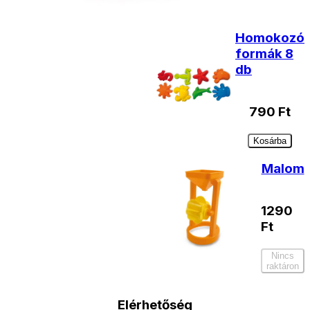
Homokozó
formák 8
db
790
Ft
Kosárba
Malom
1290
Ft
Nincs
raktáron
Elérhetőség