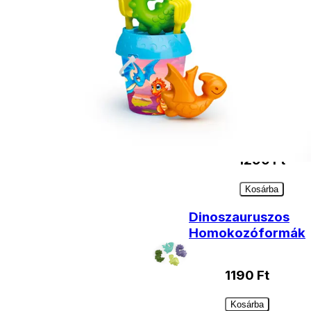
Kiegészítő
termékek
Locsolókanna
1,5 l-es
1290
Ft
Kosárba
Dinoszauruszos
Homokozóformák
1190
Ft
Kosárba