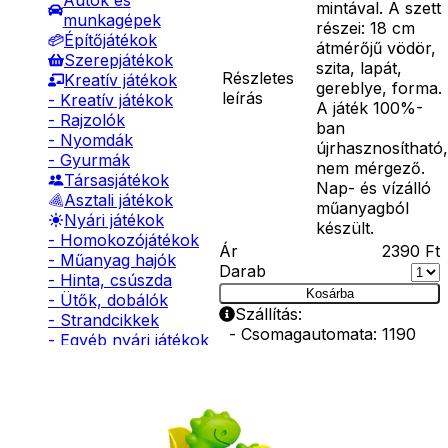
Autók és
mintával. A szett
munkagépek
részei: 18 cm
Építőjátékok
átmérőjű vödör,
Szerepjátékok
szita, lapát,
Részletes
Kreatív játékok
gereblye, forma.
leírás
- Kreatív játékok
A játék 100%-
- Rajzolók
ban
- Nyomdák
újrhasznosítható,
- Gyurmák
nem mérgező.
Társasjátékok
Nap- és vízálló
Asztali játékok
műanyagból
Nyári játékok
készült.
- Homokozójátékok
Ár
2390
Ft
- Műanyag hajók
Darab
- Hinta, csúszda
Kosárba
- Ütők, dobálók
Szállítás:
- Strandcikkek
- Csomagautomata: 1190
- Egyéb nyári játékok
forinttól
Lábbal hajtós
- Házhozszállítás: 2190
járművek
forinttól
Téli játékok
- Személyes átvétel:
ingyenesen