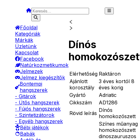
Főoldal
Kategóriák
Márkák
Dínós
Üzletünk
Kapcsolat
homokozószet
Facebook
Natúrkozmetikumok
Jelmezek
Elérhetőség
Raktáron
Jelmez kiegészítők
Ajánlott
3 éves kortól 8
Bontempi
korosztály
éves korig
hangszerek
Gyártó
Adriatic
- Gitárok
Cikkszám
AD1286
- Ütős hangszerek
- Fújós hangszerek
Dínós
Rövid leírás
- Szintetizátorok
homokozószett
- Egyéb hangszerek
Színes műanyag
Bébi játékok
homokozószett
Babák
dinoszauruszos