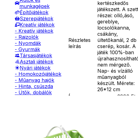
Autók és
kertészkedős
munkagépek
játékszett. A szet
Építőjátékok
részei: olló,ásó,
Szerepjátékok
gereblye,
Kreatív játékok
locsolókanna,
- Kreatív játékok
csákány,
- Rajzolók
Részletes
ültetőkanál, 2 db
- Nyomdák
leírás
cserép, kosár. A
- Gyurmák
játék 100%-ban
Társasjátékok
újrahasznosíthat
Asztali játékok
nem mérgező.
Nyári játékok
Nap- és vízálló
- Homokozójátékok
műanyagból
- Műanyag hajók
készült. Mérete:
- Hinta, csúszda
26*12 cm
- Ütők, dobálók
Ár
2990
Ft
- Strandcikkek
Nincs raktáron
- Egyéb nyári játékok
Szállítás:
Lábbal hajtós
- Csomagautomata: 1190
járművek
forinttól
Téli játékok
- Házhozszállítás: 2190
forinttól