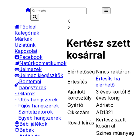
Főoldal
Kategóriák
Márkák
Kertész szett
Üzletünk
Kapcsolat
kosárral
Facebook
Natúrkozmetikumok
Jelmezek
Elérhetőség
Nincs raktáron
Jelmez kiegészítők
Értesíts ha
Bontempi
Értesítés
elérhető
hangszerek
Ajánlott
3 éves kortól 8
- Gitárok
korosztály
éves korig
- Ütős hangszerek
Gyártó
Adriatic
- Fújós hangszerek
- Szintetizátorok
Cikkszám
AD1321
- Egyéb hangszerek
Kertész szett
Rövid leírás
Bébi játékok
kosárral
Babák
Színes műanyag