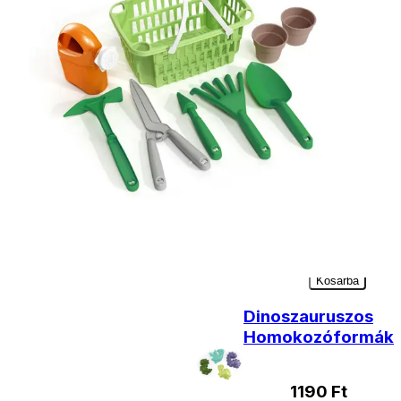
- Személyes átvétel:
ingyenesen
Kiegészítő
termékek
Locsolókanna
1,5 l-es
1290
Ft
Kosárba
Dinoszauruszos
Homokozóformák
1190
Ft