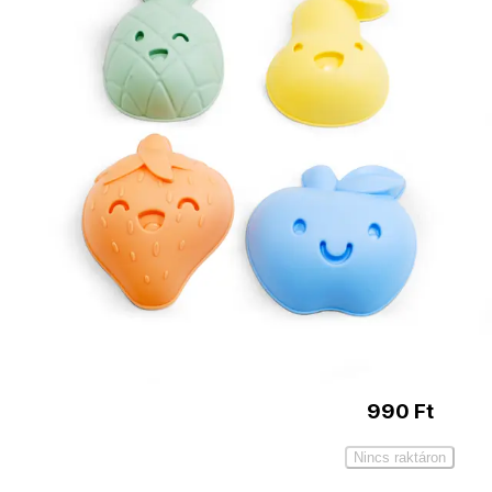
Kiegészítő
termékek
Homokozólapát
390
Ft
Kosárba
Mickey egeres
homokozóvödör
990
Ft
Nincs raktáron