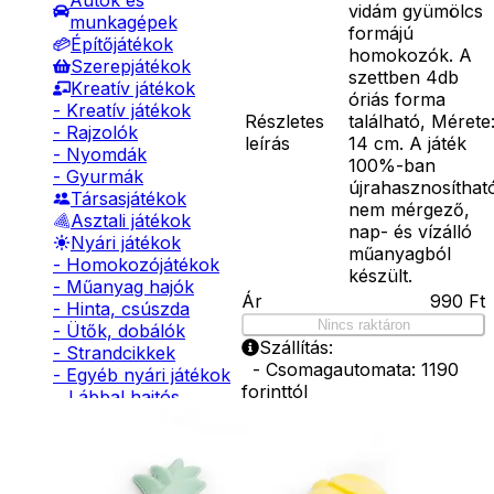
Autók és
vidám gyümölcs
munkagépek
formájú
Építőjátékok
homokozók. A
Szerepjátékok
szettben 4db
Kreatív játékok
óriás forma
- Kreatív játékok
Részletes
található, Mérete
- Rajzolók
leírás
14 cm. A játék
- Nyomdák
100%-ban
- Gyurmák
újrahasznosíthat
Társasjátékok
nem mérgező,
Asztali játékok
nap- és vízálló
Nyári játékok
műanyagból
- Homokozójátékok
készült.
- Műanyag hajók
Ár
990
Ft
- Hinta, csúszda
Nincs raktáron
- Ütők, dobálók
Szállítás:
- Strandcikkek
- Csomagautomata: 1190
- Egyéb nyári játékok
forinttól
Lábbal hajtós
- Házhozszállítás: 2190
járművek
forinttól
Téli játékok
- Személyes átvétel:
ingyenesen