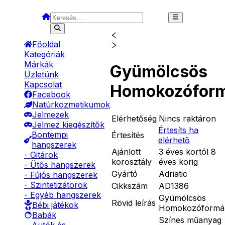
Főoldal
Kategóriák
Márkák
Gyümölcsös
Üzletünk
Kapcsolat
Homokozófor
Facebook
Natúrkozmetikumok
Jelmezek
Elérhetőség
Nincs raktáron
Jelmez kiegészítők
Értesíts ha
Bontempi
Értesítés
elérhető
hangszerek
Ajánlott
3 éves kortól 8
- Gitárok
korosztály
éves korig
- Ütős hangszerek
Gyártó
Adriatic
- Fújós hangszerek
- Szintetizátorok
Cikkszám
AD1386
- Egyéb hangszerek
Gyümölcsös
Rövid leírás
Bébi játékok
Homokozóformá
Babák
Színes műanyag