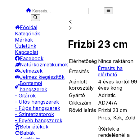
Főoldal
Kategóriák
Márkák
Frizbi 23 cm
Üzletünk
Kapcsolat
Facebook
Elérhetőség
Nincs raktáron
Natúrkozmetikumok
Értesíts ha
Jelmezek
Értesítés
elérhető
Jelmez kiegészítők
Ajánlott
4 éves kortól 99
Bontempi
korosztály
éves korig
hangszerek
Gyártó
Adriatic
- Gitárok
- Ütős hangszerek
Cikkszám
AD74/A
- Fújós hangszerek
Rövid leírás
Frizbi 23 cm
- Szintetizátorok
Piros, Kék, Zöld
- Egyéb hangszerek
Bébi játékok
(
Kérlek a
Babák
rendelésnél a