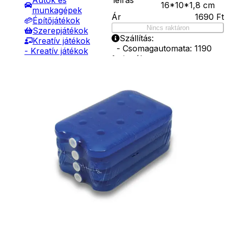
Autók és
16*10*1,8 cm
munkagépek
Ár
1690
Ft
Építőjátékok
Nincs raktáron
Szerepjátékok
Szállítás:
Kreatív játékok
- Csomagautomata: 1190
- Kreatív játékok
forinttól
- Rajzolók
- Házhozszállítás: 2190
- Nyomdák
forinttól
- Gyurmák
- Személyes átvétel:
Társasjátékok
ingyenesen
Asztali játékok
Nyári játékok
- Homokozójátékok
- Műanyag hajók
- Hinta, csúszda
- Ütők, dobálók
- Strandcikkek
- Egyéb nyári játékok
Lábbal hajtós
járművek
Téli játékok