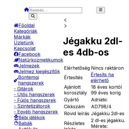
Főoldal
Kategóriák
Márkák
Jégakku 2dl-
Üzletünk
Kapcsolat
es 4db-os
Facebook
Natúrkozmetikumok
Jelmezek
Elérhetőség
Nincs raktáron
Jelmez kiegészítők
Értesíts ha
Bontempi
Értesítés
elérhető
hangszerek
Ajánlott
18 éves kortól
- Gitárok
korosztály
99 éves korig
- Ütős hangszerek
Gyártó
Adriatic
- Fújós hangszerek
- Szintetizátorok
Cikkszám
AD798/4
- Egyéb hangszerek
Rövid leírás
Jégakku 2dl-es
Bébi játékok
2 dl-es jégakku.
Részletes
Babák
Mérete:
leírás