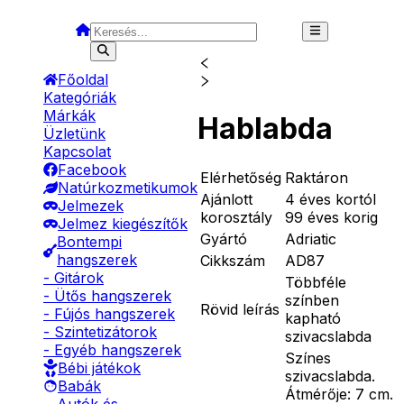
Főoldal
Kategóriák
Márkák
Hablabda
Üzletünk
Kapcsolat
Facebook
Elérhetőség
Raktáron
Natúrkozmetikumok
Ajánlott
4 éves kortól
Jelmezek
korosztály
99 éves korig
Jelmez kiegészítők
Gyártó
Adriatic
Bontempi
hangszerek
Cikkszám
AD87
- Gitárok
Többféle
- Ütős hangszerek
színben
Rövid leírás
- Fújós hangszerek
kapható
- Szintetizátorok
szivacslabda
- Egyéb hangszerek
Színes
Bébi játékok
szivacslabda.
Babák
Átmérője: 7 cm.