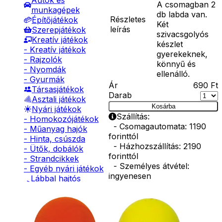
Autók és
A csomagban 2
munkagépek
db labda van.
Részletes
Építőjátékok
Két
leírás
Szerepjátékok
szivacsgolyós
Kreatív játékok
készlet
- Kreatív játékok
gyerekeknek,
- Rajzolók
könnyű és
- Nyomdák
ellenálló.
- Gyurmák
Ár
690
Ft
Társasjátékok
Darab
Asztali játékok
Kosárba
Nyári játékok
Szállítás:
- Homokozójátékok
- Csomagautomata: 1190
- Műanyag hajók
forinttól
- Hinta, csúszda
- Házhozszállítás: 2190
- Ütők, dobálók
forinttól
- Strandcikkek
- Személyes átvétel:
- Egyéb nyári játékok
ingyenesen
Lábbal hajtós
járművek
Kiegészítő
Téli játékok
termékek