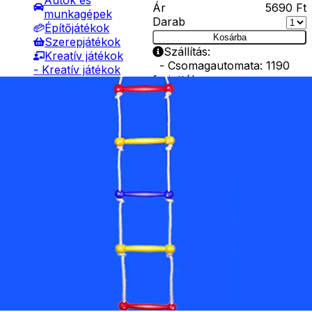
Autók és
Ár
5690
Ft
munkagépek
Darab
Építőjátékok
Kosárba
Szerepjátékok
Szállítás:
Kreatív játékok
- Csomagautomata: 1190
- Kreatív játékok
forinttól
- Rajzolók
- Házhozszállítás: 2190
- Nyomdák
forinttól
- Gyurmák
- Személyes átvétel:
Társasjátékok
ingyenesen
Asztali játékok
Nyári játékok
- Homokozójátékok
- Műanyag hajók
- Hinta, csúszda
- Ütők, dobálók
- Strandcikkek
- Egyéb nyári játékok
Lábbal hajtós
járművek
Téli játékok