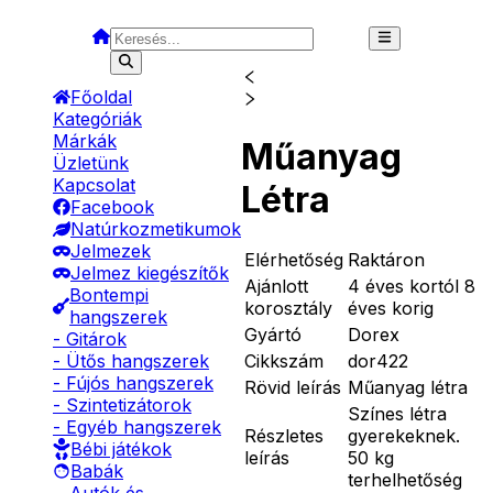
Főoldal
Kategóriák
Márkák
Műanyag
Üzletünk
Kapcsolat
Létra
Facebook
Natúrkozmetikumok
Jelmezek
Elérhetőség
Raktáron
Jelmez kiegészítők
Ajánlott
4 éves kortól 8
Bontempi
korosztály
éves korig
hangszerek
Gyártó
Dorex
- Gitárok
Cikkszám
dor422
- Ütős hangszerek
- Fújós hangszerek
Rövid leírás
Műanyag létra
- Szintetizátorok
Színes létra
- Egyéb hangszerek
Részletes
gyerekeknek.
Bébi játékok
leírás
50 kg
Babák
terhelhetőség