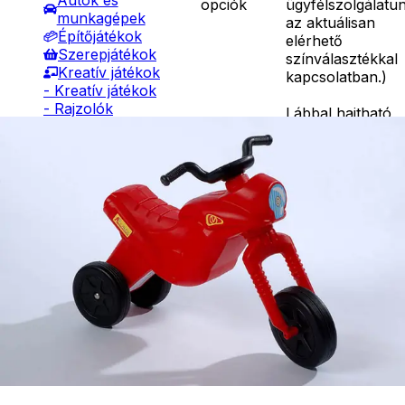
Autók és
opciók
ügyfélszolgálatu
munkagépek
az aktuálisan
Építőjátékok
elérhető
Szerepjátékok
színválasztékkal
Kreatív játékok
kapcsolatban.
)
- Kreatív játékok
- Rajzolók
Lábbal hajtható,
- Nyomdák
kormányozható
Részletes
- Gyurmák
műanyag motor.
leírás
Társasjátékok
Mérete: 62×29×
Asztali játékok
cm.
Nyári játékok
Ár
5390
Ft
- Homokozójátékok
Darab
- Műanyag hajók
Kosárba
- Hinta, csúszda
Szállítás:
- Ütők, dobálók
- Csomagautomata: 1190
- Strandcikkek
forinttól
- Egyéb nyári játékok
- Házhozszállítás: 2190
Lábbal hajtós
forinttól
járművek
- Személyes átvétel:
Téli játékok
ingyenesen