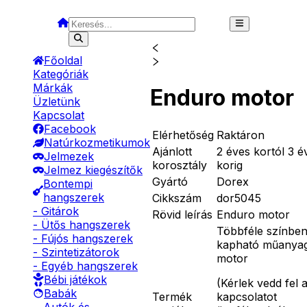
Főoldal
Kategóriák
Márkák
Enduro motor
Üzletünk
Kapcsolat
Facebook
Elérhetőség
Raktáron
Natúrkozmetikumok
Ajánlott
2 éves kortól 3 é
Jelmezek
korosztály
korig
Jelmez kiegészítők
Gyártó
Dorex
Bontempi
hangszerek
Cikkszám
dor5045
- Gitárok
Rövid leírás
Enduro motor
- Ütős hangszerek
Többféle színbe
- Fújós hangszerek
kapható műanya
- Szintetizátorok
motor
- Egyéb hangszerek
Bébi játékok
(
Kérlek vedd fel 
Babák
Termék
kapcsolatot