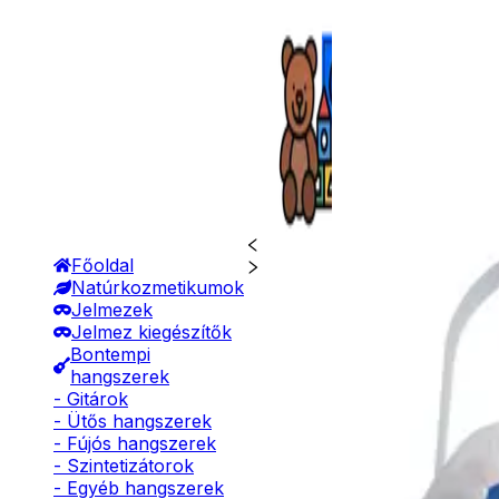
Főoldal
Natúrkozmetikumok
Jelmezek
Jelmez kiegészítők
Bontempi
hangszerek
- Gitárok
- Ütős hangszerek
- Fújós hangszerek
- Szintetizátorok
- Egyéb hangszerek