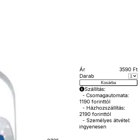
Kapcsolat
Facebook
Ár
3590
Ft
Darab
os
Kosárba
Szállítás:
- Csomagautomata:
1190 forinttól
- Házhozszállítás:
2190 forinttól
- Személyes átvétel:
ingyenesen
ag építőkockák dobozos