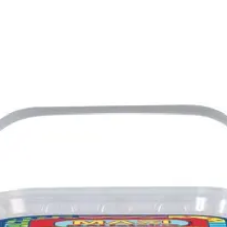
Kategóriák
Márkák
Üzletünk
Maxi Blocks doboz
Elérhetőség
Raktáron
Ajánlott
2 éves kortól 6 éves korig
korosztály
Gyártó
Dorex
Cikkszám
dor676
Rövid leírás
Maxi Blocks dobozos
Részletes
Nagy méretű színes műany