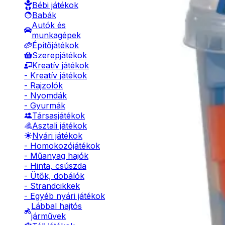
Bébi játékok
Babák
Autók és
munkagépek
Építőjátékok
Szerepjátékok
Kreatív játékok
- Kreatív játékok
- Rajzolók
- Nyomdák
- Gyurmák
Társasjátékok
Asztali játékok
Nyári játékok
- Homokozójátékok
- Műanyag hajók
- Hinta, csúszda
- Ütők, dobálók
- Strandcikkek
- Egyéb nyári játékok
Lábbal hajtós
járművek