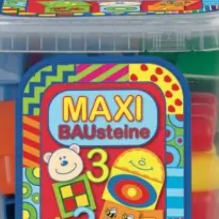
leírás
csomagolásban. Mérete: 1