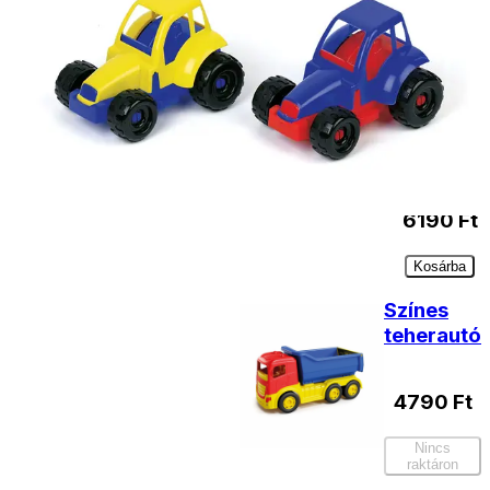
Adriatic
New
Holland
Dömper
40 cm
6190
Ft
Kosárba
Színes
teherautó
4790
Ft
Nincs
raktáron