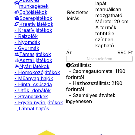
Autók és
lapát
munkagépek
manuálisan
Építőjátékok
Részletes
mozgatható.
Szerepjátékok
leírás
Mérete: 20 cm.
Kreatív játékok
A termék
- Kreatív játékok
többféle
- Rajzolók
színben
- Nyomdák
kapható.
- Gyurmák
Ár
990
Ft
Társasjátékok
Nincs raktáron
Asztali játékok
Szállítás:
Nyári játékok
- Csomagautomata: 1190
- Homokozójátékok
forinttól
- Műanyag hajók
- Házhozszállítás: 2190
- Hinta, csúszda
forinttól
- Ütők, dobálók
- Személyes átvétel:
- Strandcikkek
ingyenesen
- Egyéb nyári játékok
Lábbal hajtós
Kiegészítő
járművek
Téli játékok
termékek