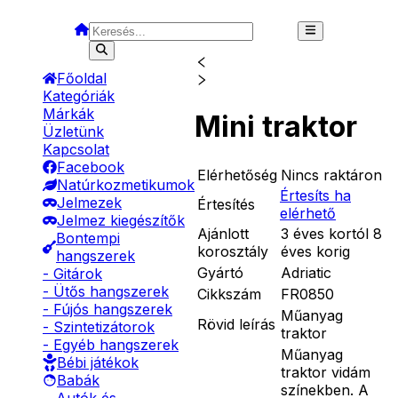
Főoldal
Kategóriák
Márkák
Mini traktor
Üzletünk
Kapcsolat
Facebook
Elérhetőség
Nincs raktáron
Natúrkozmetikumok
Értesíts ha
Jelmezek
Értesítés
elérhető
Jelmez kiegészítők
Ajánlott
3 éves kortól 8
Bontempi
korosztály
éves korig
hangszerek
Gyártó
Adriatic
- Gitárok
- Ütős hangszerek
Cikkszám
FR0850
- Fújós hangszerek
Műanyag
Rövid leírás
- Szintetizátorok
traktor
- Egyéb hangszerek
Műanyag
Bébi játékok
traktor vidám
Babák
színekben. A