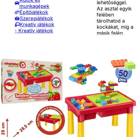
Autók és
lehetőséggel.
munkagépek
Az asztal egyik
Építőjátékok
felében
Szerepjátékok
tárolhatod a
Kreatív játékok
kockákat, míg a
- Kreatív játékok
másik felén
- Rajzolók
Részletes
megalkothatod
- Nyomdák
leírás
mesterművedet.
- Gyurmák
A szett 50
Társasjátékok
darab műanyag
Asztali játékok
kockát
Nyári játékok
tartalmaz.
- Homokozójátékok
Mérete
- Műanyag hajók
felállított
- Hinta, csúszda
állapotban:
- Ütők, dobálók
43*28*28,5
- Strandcikkek
cm
- Egyéb nyári játékok
Ár
14990
Ft
Lábbal hajtós
Darab
járművek
Kosárba
Téli játékok
Szállítás:
- Csomagautomata: 1190