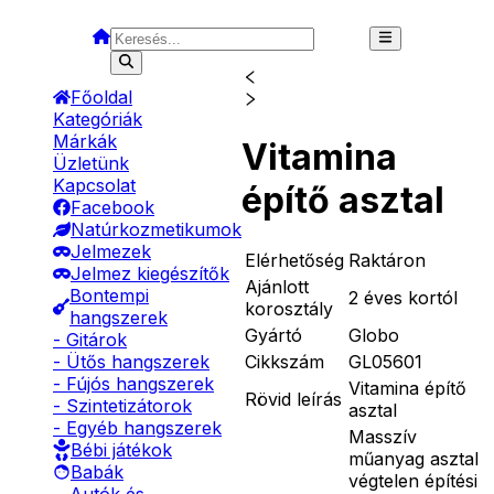
Főoldal
Kategóriák
Márkák
Vitamina
Üzletünk
Kapcsolat
építő asztal
Facebook
Natúrkozmetikumok
Jelmezek
Elérhetőség
Raktáron
Jelmez kiegészítők
Ajánlott
Bontempi
2 éves kortól
korosztály
hangszerek
Gyártó
Globo
- Gitárok
Cikkszám
GL05601
- Ütős hangszerek
- Fújós hangszerek
Vitamina építő
Rövid leírás
- Szintetizátorok
asztal
- Egyéb hangszerek
Masszív
Bébi játékok
műanyag asztal
Babák
végtelen építési