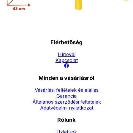
forinttól
- Házhozszállítás: 2190
forinttól
- Személyes átvétel:
ingyenesen
Elérhetőség
Hírlevél
Kapcsolat
Minden a vásárlásról
Vásárlási feltételek és elállás
Garancia
Általános szerződési feltételek
Adatvédelmi nyilatkozat
Rólunk
Üzletünk