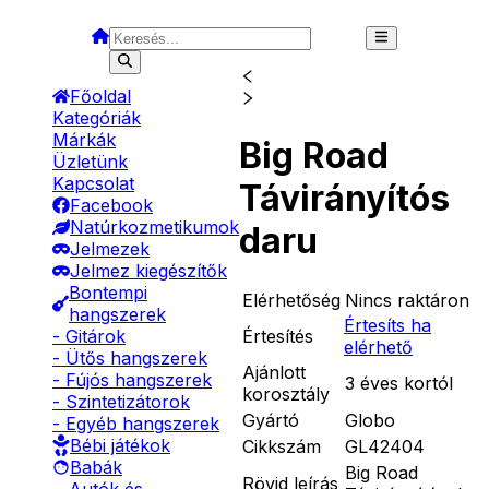
Főoldal
Kategóriák
Márkák
Big Road
Üzletünk
Kapcsolat
Távirányítós
Facebook
Natúrkozmetikumok
daru
Jelmezek
Jelmez kiegészítők
Bontempi
Elérhetőség
Nincs raktáron
hangszerek
Értesíts ha
Értesítés
- Gitárok
elérhető
- Ütős hangszerek
Ajánlott
- Fújós hangszerek
3 éves kortól
korosztály
- Szintetizátorok
Gyártó
Globo
- Egyéb hangszerek
Bébi játékok
Cikkszám
GL42404
Babák
Big Road
Rövid leírás