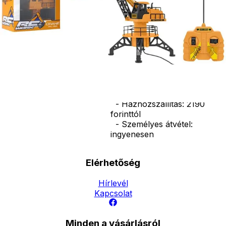
elem szükséges 
működéséhez
(nem tartozék).
Mérete: 56*26*1
cm
Ár
16990
Ft
Nincs raktáron
Szállítás:
- Csomagautomata: 1190
forinttól
- Házhozszállítás: 2190
forinttól
- Személyes átvétel:
ingyenesen
Elérhetőség
Hírlevél
Kapcsolat
Minden a vásárlásról