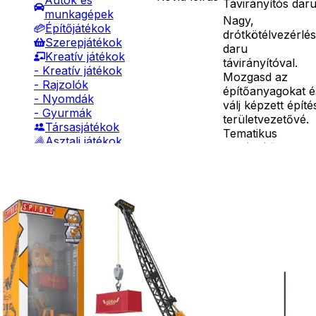
Autók és
Távirányítós dar
munkagépek
Nagy,
Építőjátékok
drótkötélvezérlé
Szerepjátékok
daru
Kreatív játékok
távirányítóval.
- Kreatív játékok
Mozgasd az
- Rajzolók
építőanyagokat é
- Nyomdák
válj képzett építé
- Gyurmák
területvezetővé.
Társasjátékok
Tematikus
Asztali játékok
kiegészítők
Nyári játékok
mellékelve. Segít
- Homokozójátékok
fejleszteni a
- Műanyag hajók
Részletes
kézügyességet é
- Hinta, csúszda
leírás
a motoros
- Ütők, dobálók
koordinációt. A
- Strandcikkek
daru körben
- Egyéb nyári játékok
mozog, fel-le
Lábbal hajtós
emelkedik és az
járművek
építőanyagot is
Téli játékok
tudod mozgatni
fel-le. 3 db AA