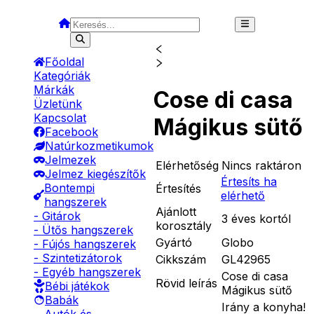
Főoldal
Kategóriák
Márkák
Cose di casa
Üzletünk
Kapcsolat
Mágikus sütő
Facebook
Natúrkozmetikumok
Jelmezek
Elérhetőség
Nincs raktáron
Jelmez kiegészítők
Értesíts ha
Bontempi
Értesítés
elérhető
hangszerek
Ajánlott
- Gitárok
3 éves kortól
korosztály
- Ütős hangszerek
Gyártó
Globo
- Fújós hangszerek
- Szintetizátorok
Cikkszám
GL42965
- Egyéb hangszerek
Cose di casa
Rövid leírás
Bébi játékok
Mágikus sütő
Babák
Irány a konyha!