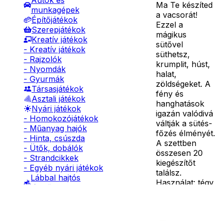
Autók és
Ma Te készíted
munkagépek
a vacsorát!
Építőjátékok
Ezzel a
Szerepjátékok
mágikus
Kreatív játékok
sütővel
- Kreatív játékok
süthetsz,
- Rajzolók
krumplit, húst,
- Nyomdák
halat,
- Gyurmák
zöldségeket. A
Társasjátékok
fény és
Asztali játékok
hanghatások
Nyári játékok
igazán valódivá
- Homokozójátékok
váltják a sütés-
- Műanyag hajók
főzés élményét.
- Hinta, csúszda
A szettben
- Ütők, dobálók
összesen 20
- Strandcikkek
kiegészítőt
- Egyéb nyári játékok
találsz.
Lábbal hajtós
Használat: tégy
járművek
hideg vizet vagy
Téli játékok
jégkockát a
Részletes
sütőre, fordítsd
leírás