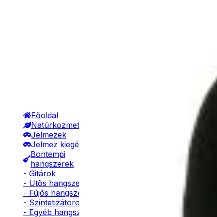
Főoldal
Natúrkozmetikumok
Jelmezek
Jelmez kiegészítők
Bontempi
hangszerek
- Gitárok
- Ütős hangszerek
- Fújós hangszerek
- Szintetizátorok
- Egyéb hangszerek