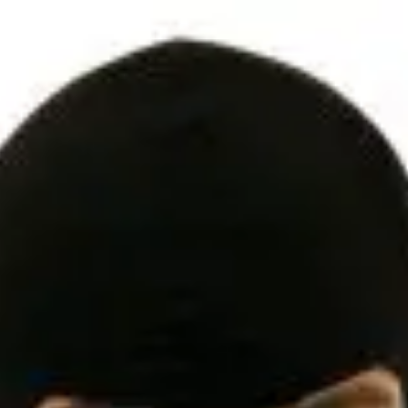
Kategóriák
Márkák
Üzletünk
Fekete maszk
Elérhetőség
Raktáron
Ajánlott
18 éves kortól 99 éves 
korosztály
Gyártó
Widmann
Cikkszám
w3098D
Rövid leírás
Fekete maszk
Egészítsd ki jelmezede