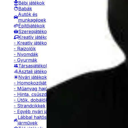
Bébi játékok
Babák
Autók és
munkagépek
Építőjátékok
Szerepjátékok
Kreatív játékok
- Kreatív játékok
- Rajzolók
- Nyomdák
- Gyurmák
Társasjátékok
Asztali játékok
Nyári játékok
- Homokozójátékok
- Műanyag hajók
- Hinta, csúszda
- Ütők, dobálók
- Strandcikkek
- Egyéb nyári játékok
Lábbal hajtós
járművek