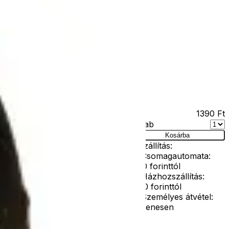
Kapcsolat
Facebook
Ár
1390
Ft
Darab
Kosárba
Szállítás:
- Csomagautomata:
1190 forinttól
korig
- Házhozszállítás:
2190 forinttól
- Személyes átvétel:
ingyenesen
t ezzel a fekete színű kommandós