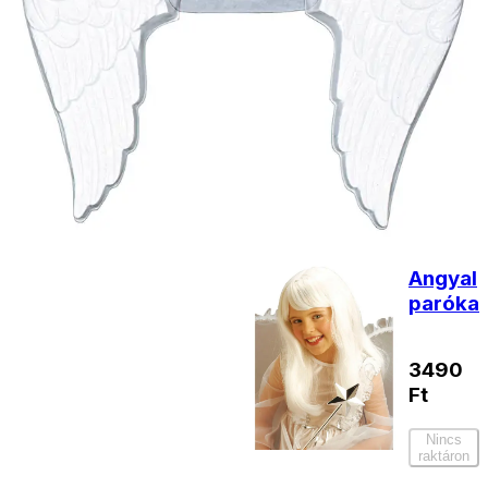
590
Ft
Kosárba
Tündérpálca
3D-s
990
Ft
Nincs raktáron
Angyal
paróka
3490
Ft
Nincs
raktáron