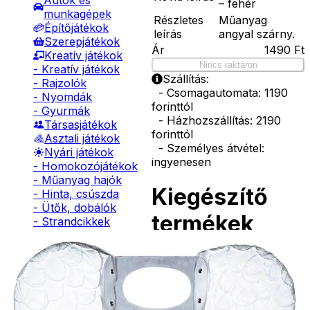
Autók és
– fehér
munkagépek
Részletes
Műanyag
Építőjátékok
leírás
angyal szárny.
Szerepjátékok
Ár
1490
Ft
Kreatív játékok
Nincs raktáron
- Kreatív játékok
Szállítás:
- Rajzolók
- Csomagautomata: 1190
- Nyomdák
forinttól
- Gyurmák
- Házhozszállítás: 2190
Társasjátékok
forinttól
Asztali játékok
- Személyes átvétel:
Nyári játékok
ingyenesen
- Homokozójátékok
- Műanyag hajók
Kiegészítő
- Hinta, csúszda
- Ütők, dobálók
termékek
- Strandcikkek
- Egyéb nyári játékok
Lábbal hajtós
járművek
Tündérpálca
Téli játékok