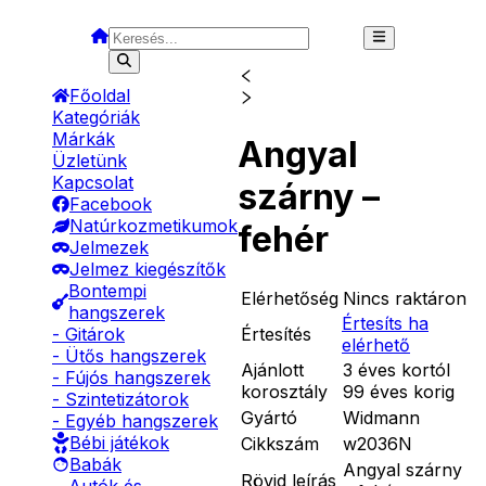
Főoldal
Kategóriák
Márkák
Angyal
Üzletünk
Kapcsolat
szárny –
Facebook
Natúrkozmetikumok
fehér
Jelmezek
Jelmez kiegészítők
Bontempi
Elérhetőség
Nincs raktáron
hangszerek
Értesíts ha
Értesítés
- Gitárok
elérhető
- Ütős hangszerek
Ajánlott
3 éves kortól
- Fújós hangszerek
korosztály
99 éves korig
- Szintetizátorok
Gyártó
Widmann
- Egyéb hangszerek
Bébi játékok
Cikkszám
w2036N
Babák
Angyal szárny
Rövid leírás