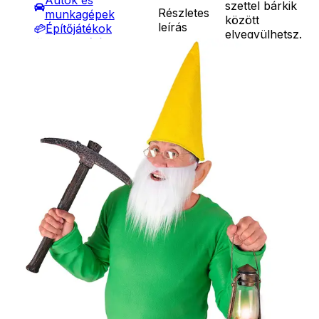
Autók és
szettel bárkik
Részletes
munkagépek
között
leírás
Építőjátékok
elvegyülhetsz.
Szerepjátékok
A szett
Kreatív játékok
tartalma: kalap,
- Kreatív játékok
sapka, szakáll
- Rajzolók
Ár
2790
Ft
- Nyomdák
Darab
- Gyurmák
Kosárba
Társasjátékok
Szállítás:
Asztali játékok
- Csomagautomata: 1190
Nyári játékok
forinttól
- Homokozójátékok
- Házhozszállítás: 2190
- Műanyag hajók
forinttól
- Hinta, csúszda
- Személyes átvétel:
- Ütők, dobálók
ingyenesen
- Strandcikkek
- Egyéb nyári játékok
Lábbal hajtós
járművek
Téli játékok