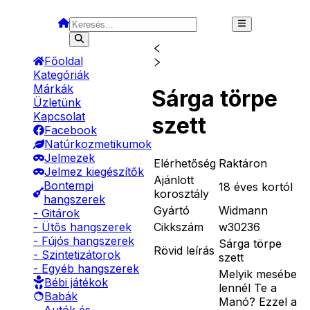
Főoldal
Kategóriák
Márkák
Sárga törpe
Üzletünk
Kapcsolat
szett
Facebook
Natúrkozmetikumok
Jelmezek
Elérhetőség
Raktáron
Jelmez kiegészítők
Ajánlott
Bontempi
18 éves kortól
korosztály
hangszerek
Gyártó
Widmann
- Gitárok
Cikkszám
w30236
- Ütős hangszerek
- Fújós hangszerek
Sárga törpe
Rövid leírás
- Szintetizátorok
szett
- Egyéb hangszerek
Melyik mesébe
Bébi játékok
lennél Te a
Babák
Manó? Ezzel a