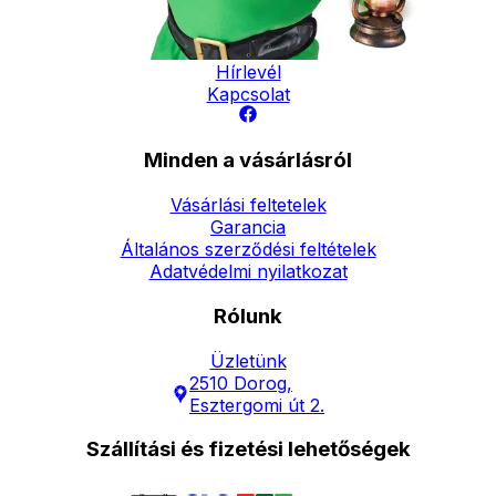
Elérhetőség
Hírlevél
Kapcsolat
Minden a vásárlásról
Vásárlási feltetelek
Garancia
Általános szerződési feltételek
Adatvédelmi nyilatkozat
Rólunk
Üzletünk
2510 Dorog,
Esztergomi út 2.
Szállítási és fizetési lehetőségek