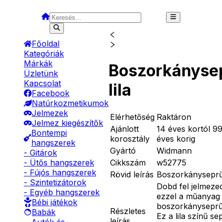
Főoldal
Kategóriák
Márkák
Boszorkányse
Üzletünk
Kapcsolat
lila
Facebook
Natúrkozmetikumok
Jelmezek
Elérhetőség
Raktáron
Jelmez kiegészítők
Ajánlott
14 éves kortól 9
Bontempi
korosztály
éves korig
hangszerek
Gyártó
Widmann
- Gitárok
Cikkszám
w52775
- Ütős hangszerek
- Fújós hangszerek
Rövid leírás
Boszorkányseprű 
- Szintetizátorok
Dobd fel jelmeze
- Egyéb hangszerek
ezzel a műanyag
Bébi játékok
boszorkányseprű
Részletes
Babák
Ez a lila színű se
leírás