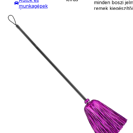
Autók és
minden boszi jel
munkagépek
remek kiegészítő
Építőjátékok
lehet.
Szerepjátékok
Ár
2290
Ft
Kreatív játékok
Darab
- Kreatív játékok
Kosárba
- Rajzolók
Szállítás:
- Nyomdák
- Csomagautomata: 1190
- Gyurmák
forinttól
Társasjátékok
- Házhozszállítás: 2190
Asztali játékok
forinttól
Nyári játékok
- Személyes átvétel:
- Homokozójátékok
ingyenesen
- Műanyag hajók
- Hinta, csúszda
- Ütők, dobálók
- Strandcikkek
- Egyéb nyári játékok
Lábbal hajtós
járművek
Téli játékok