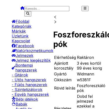
Főoldal
Kategóriák
Márkák
Foszforeszkál
Üzletünk
Kapcsolat
pók
Facebook
Natúrkozmetikumok
Jelmezek
Elérhetőség
Raktáron
Jelmez kiegészítők
Ajánlott
3 éves kortól
Bontempi
korosztály
99 éves korig
hangszerek
Gyártó
Widmann
- Gitárok
Cikkszám
w5381F
- Ütős hangszerek
- Fújós hangszerek
Foszforeszkáló
Rövid leírás
- Szintetizátorok
pók
- Egyéb hangszerek
Dobd fel
Bébi játékok
jelmezed
Babák
ezekkel a
Részletes