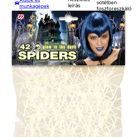
Autók és
sötétben
leírás
munkagépek
foszforeszkáló
Építőjátékok
műanyag
Szerepjátékok
pókokkal.
Kreatív játékok
Ár
1690
Ft
- Kreatív játékok
Darab
- Rajzolók
Kosárba
- Nyomdák
Szállítás:
- Gyurmák
- Csomagautomata: 1190
Társasjátékok
forinttól
Asztali játékok
- Házhozszállítás: 2190
Nyári játékok
forinttól
- Homokozójátékok
- Személyes átvétel:
- Műanyag hajók
ingyenesen
- Hinta, csúszda
- Ütők, dobálók
- Strandcikkek
- Egyéb nyári játékok
Lábbal hajtós
járművek
Téli játékok