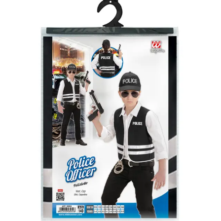
1190
Ft
Nincs
raktáron
Rendőr
jelvény
1190
Ft
Kosárba
Pisztoly
1490
Ft
Kosárba