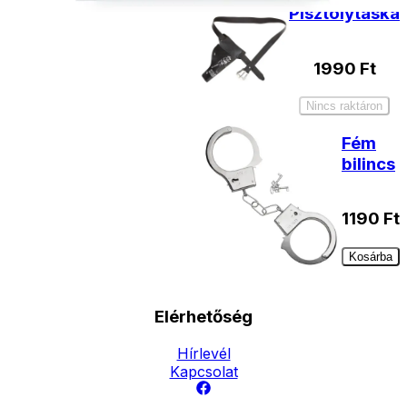
Pisztolytáska
1990
Ft
Nincs raktáron
Fém
bilincs
1190
Ft
Kosárba
Elérhetőség
Hírlevél
Kapcsolat