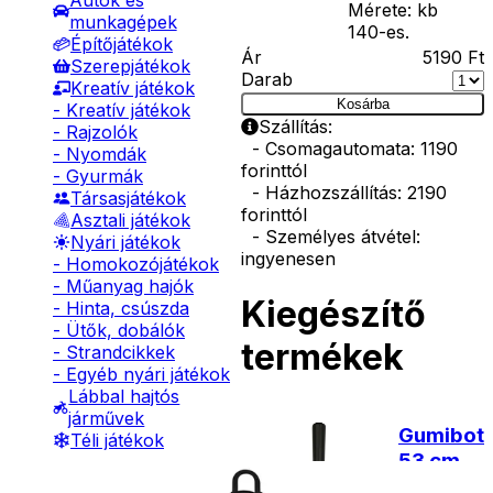
Autók és
Mérete: kb
munkagépek
140-es.
Építőjátékok
Ár
5190
Ft
Szerepjátékok
Darab
Kreatív játékok
Kosárba
- Kreatív játékok
Szállítás:
- Rajzolók
- Csomagautomata: 1190
- Nyomdák
forinttól
- Gyurmák
- Házhozszállítás: 2190
Társasjátékok
forinttól
Asztali játékok
- Személyes átvétel:
Nyári játékok
ingyenesen
- Homokozójátékok
- Műanyag hajók
Kiegészítő
- Hinta, csúszda
- Ütők, dobálók
termékek
- Strandcikkek
- Egyéb nyári játékok
Lábbal hajtós
járművek
Gumibot
Téli játékok
53 cm