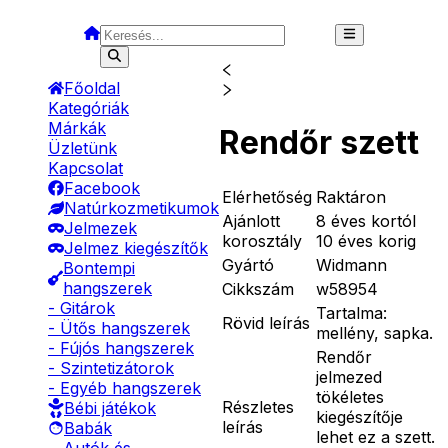
Főoldal
Kategóriák
Márkák
Rendőr szett
Üzletünk
Kapcsolat
Facebook
Elérhetőség
Raktáron
Natúrkozmetikumok
Ajánlott
8 éves kortól
Jelmezek
korosztály
10 éves korig
Jelmez kiegészítők
Gyártó
Widmann
Bontempi
hangszerek
Cikkszám
w58954
- Gitárok
Tartalma:
Rövid leírás
- Ütős hangszerek
mellény, sapka.
- Fújós hangszerek
Rendőr
- Szintetizátorok
jelmezed
- Egyéb hangszerek
tökéletes
Részletes
Bébi játékok
kiegészítője
leírás
Babák
lehet ez a szett.