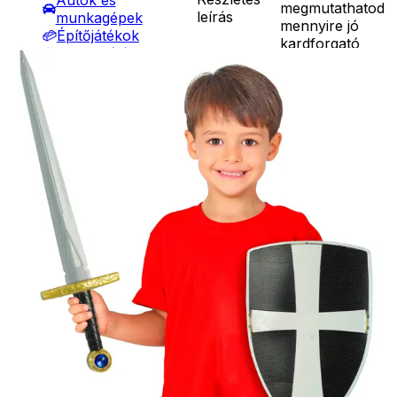
Autók és
megmutathatod
leírás
munkagépek
mennyire jó
Építőjátékok
kardforgató
Szerepjátékok
vagy. Pajzs
Kreatív játékok
mérete: 19 cm,
- Kreatív játékok
kard mérete:
- Rajzolók
49 cm.
- Nyomdák
Ár
2990
Ft
- Gyurmák
Darab
Társasjátékok
Kosárba
Asztali játékok
Szállítás:
Nyári játékok
- Csomagautomata: 1190
- Homokozójátékok
forinttól
- Műanyag hajók
- Házhozszállítás: 2190
- Hinta, csúszda
forinttól
- Ütők, dobálók
- Személyes átvétel:
- Strandcikkek
ingyenesen
- Egyéb nyári játékok
Lábbal hajtós
járművek
Téli játékok