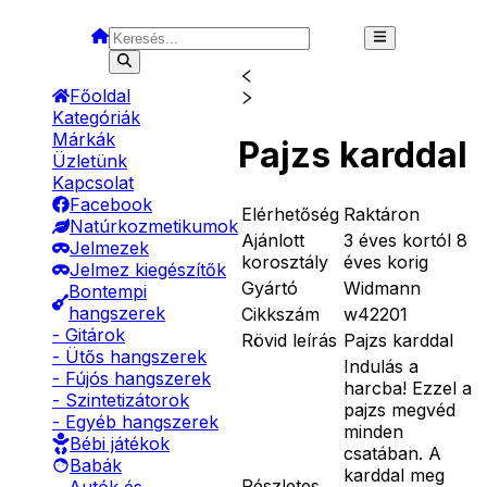
Főoldal
Kategóriák
Márkák
Pajzs karddal
Üzletünk
Kapcsolat
Facebook
Elérhetőség
Raktáron
Natúrkozmetikumok
Ajánlott
3 éves kortól 8
Jelmezek
korosztály
éves korig
Jelmez kiegészítők
Gyártó
Widmann
Bontempi
hangszerek
Cikkszám
w42201
- Gitárok
Rövid leírás
Pajzs karddal
- Ütős hangszerek
Indulás a
- Fújós hangszerek
harcba! Ezzel a
- Szintetizátorok
pajzs megvéd
- Egyéb hangszerek
minden
Bébi játékok
csatában. A
Babák
karddal meg
Részletes