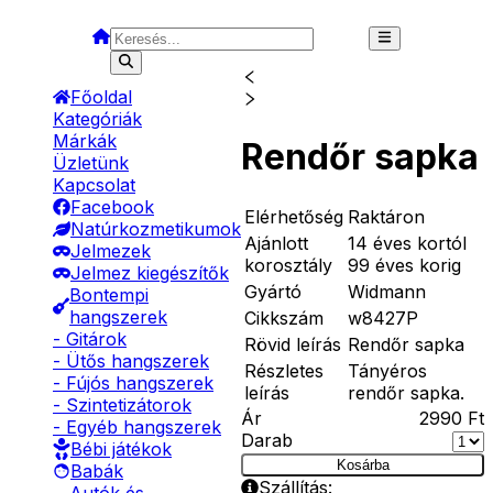
Főoldal
Kategóriák
Márkák
Rendőr sapka
Üzletünk
Kapcsolat
Facebook
Elérhetőség
Raktáron
Natúrkozmetikumok
Ajánlott
14 éves kortól
Jelmezek
korosztály
99 éves korig
Jelmez kiegészítők
Gyártó
Widmann
Bontempi
hangszerek
Cikkszám
w8427P
- Gitárok
Rövid leírás
Rendőr sapka
- Ütős hangszerek
Részletes
Tányéros
- Fújós hangszerek
leírás
rendőr sapka.
- Szintetizátorok
Ár
2990
Ft
- Egyéb hangszerek
Darab
Bébi játékok
Kosárba
Babák
Szállítás: