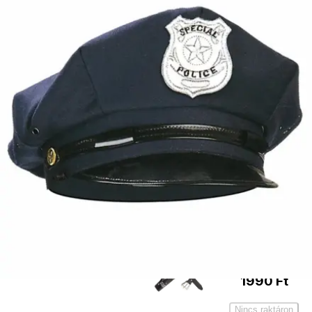
Rendőr
jelvény
1190
Ft
Kosárba
Pisztoly
1490
Ft
Kosárba
Pisztolytáska
1990
Ft
Nincs raktáron