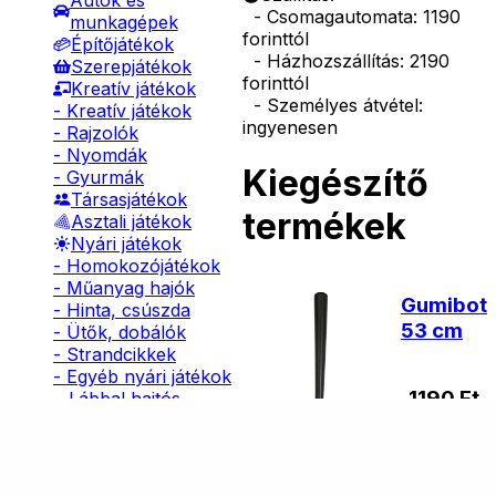
Autók és
- Csomagautomata: 1190
munkagépek
forinttól
Építőjátékok
- Házhozszállítás: 2190
Szerepjátékok
forinttól
Kreatív játékok
- Személyes átvétel:
- Kreatív játékok
ingyenesen
- Rajzolók
- Nyomdák
Kiegészítő
- Gyurmák
Társasjátékok
termékek
Asztali játékok
Nyári játékok
- Homokozójátékok
- Műanyag hajók
Gumibot
- Hinta, csúszda
53 cm
- Ütők, dobálók
- Strandcikkek
- Egyéb nyári játékok
1190
Ft
Lábbal hajtós
járművek
Téli játékok
Nincs
raktáron