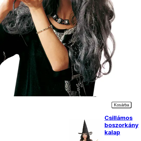
Kosárba
Boszorkánykalap
1090
Ft
Kosárba
Boszorkány
seprű
fekete
2290
Ft
Kosárba
Csillámos
boszorkány
kalap