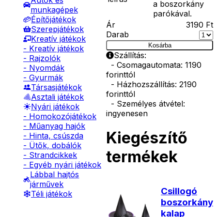
Autók és
a boszorkány
munkagépek
parókával.
Építőjátékok
Ár
3190
Ft
Szerepjátékok
Darab
Kreatív játékok
Kosárba
- Kreatív játékok
Szállítás:
- Rajzolók
- Csomagautomata: 1190
- Nyomdák
forinttól
- Gyurmák
- Házhozszállítás: 2190
Társasjátékok
forinttól
Asztali játékok
- Személyes átvétel:
Nyári játékok
ingyenesen
- Homokozójátékok
- Műanyag hajók
Kiegészítő
- Hinta, csúszda
- Ütők, dobálók
termékek
- Strandcikkek
- Egyéb nyári játékok
Lábbal hajtós
járművek
Csillogó
Téli játékok
boszorkány
kalap