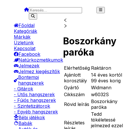
Főoldal
Kategóriák
Márkák
Boszorkány
Üzletünk
Kapcsolat
paróka
Facebook
Natúrkozmetikumok
Jelmezek
Elérhetőség
Raktáron
Jelmez kiegészítők
Ajánlott
14 éves kortól
Bontempi
korosztály
99 éves korig
hangszerek
Gyártó
Widmann
- Gitárok
Cikkszám
w6032S
- Ütős hangszerek
- Fújós hangszerek
Boszorkány
Rövid leírás
- Szintetizátorok
paróka
- Egyéb hangszerek
Tedd
Bébi játékok
tökéletessé
Részletes
Babák
jelmezed ezzel
leírás