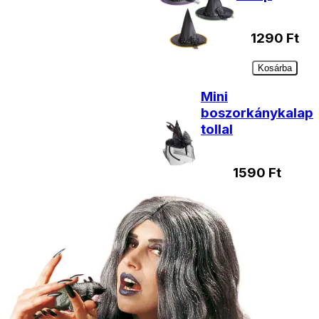
1290
Ft
Kosárba
Mini
boszorkánykalap
tollal
1590
Ft
Kosárba
Mini
boszorkánykalap
890
Ft