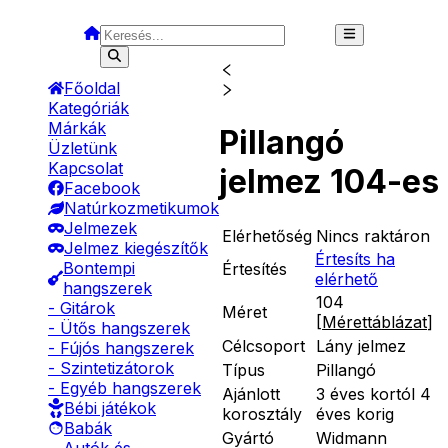
Főoldal
Kategóriák
Márkák
Pillangó
Üzletünk
Kapcsolat
jelmez 104-es
Facebook
Natúrkozmetikumok
Jelmezek
Elérhetőség
Nincs raktáron
Jelmez kiegészítők
Értesíts ha
Bontempi
Értesítés
elérhető
hangszerek
104
- Gitárok
Méret
[
Mérettáblázat
]
- Ütős hangszerek
Célcsoport
Lány jelmez
- Fújós hangszerek
- Szintetizátorok
Típus
Pillangó
- Egyéb hangszerek
Ajánlott
3 éves kortól 4
Bébi játékok
korosztály
éves korig
Babák
Gyártó
Widmann