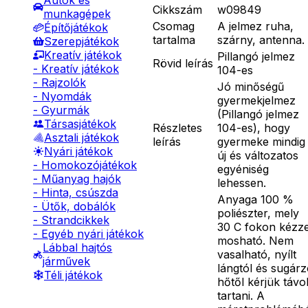
Autók és
Cikkszám
w09849
munkagépek
Csomag
A jelmez ruha,
Építőjátékok
tartalma
szárny, antenna.
Szerepjátékok
Kreatív játékok
Pillangó jelmez
Rövid leírás
- Kreatív játékok
104-es
- Rajzolók
Jó minőségű
- Nyomdák
gyermekjelmez
- Gyurmák
(Pillangó jelmez
Társasjátékok
Részletes
104-es), hogy
Asztali játékok
leírás
gyermeke mindig
Nyári játékok
új és változatos
- Homokozójátékok
egyéniség
- Műanyag hajók
lehessen.
- Hinta, csúszda
Anyaga 100 %
- Ütők, dobálók
poliészter, mely
- Strandcikkek
30 C fokon kézze
- Egyéb nyári játékok
mosható. Nem
Lábbal hajtós
vasalható, nyílt
járművek
lángtól és sugár
Téli játékok
hőtől kérjük távo
tartani. A