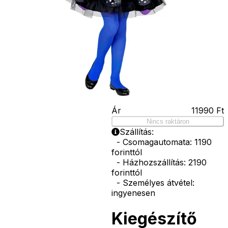
bajusz, műanyag
korona, esernyő,
vasvilla, stb.
Amennyiben a
képen több
termék szerepel,
az ár minden
esetben egy
termékre
vonatkozik!
Ár
11990
Ft
Nincs raktáron
Szállítás:
- Csomagautomata: 1190
forinttól
- Házhozszállítás: 2190
forinttól
- Személyes átvétel:
ingyenesen
Kiegészítő