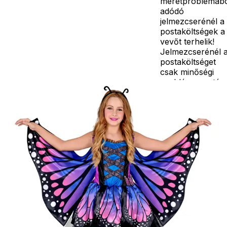
méretproblémáb
adódó
jelmezcserénél a
postaköltségek a
vevőt terhelik!
Jelmezcserénél 
postaköltséget
csak minőségi
probléma esetén
tudjuk átvállalni.
Tájékoztatjuk
kedves
Egyéb
vásárlóinkat, ho
a jelmezek nem
tartalmazzák a
kiegészítőket, mi
például harisnya,
ékszer, cipő,
paróka, kesztyű,
kardok, kemény
kalapok,
varázspálca,
seprű, szakáll,