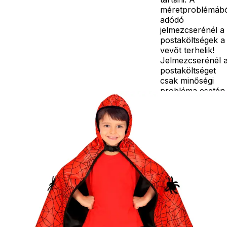
méretproblémáb
adódó
jelmezcserénél a
postaköltségek a
vevőt terhelik!
Jelmezcserénél 
postaköltséget
csak minőségi
probléma esetén
tudjuk átvállalni.
Tájékoztatjuk
kedves
Egyéb
vásárlóinkat, ho
a jelmezek nem
tartalmazzák a
kiegészítőket, mi
például harisnya,
ékszer, cipő,
paróka, kesztyű,
kardok, kemény
kalapok,
varázspálca,