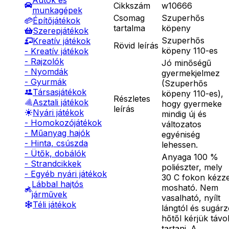
Autók és
Cikkszám
w10666
munkagépek
Csomag
Szuperhős
Építőjátékok
tartalma
köpeny
Szerepjátékok
Szuperhős
Kreatív játékok
Rövid leírás
köpeny 110-es
- Kreatív játékok
- Rajzolók
Jó minőségű
- Nyomdák
gyermekjelmez
- Gyurmák
(Szuperhős
Társasjátékok
köpeny 110-es),
Részletes
Asztali játékok
hogy gyermeke
leírás
Nyári játékok
mindig új és
- Homokozójátékok
változatos
- Műanyag hajók
egyéniség
- Hinta, csúszda
lehessen.
- Ütők, dobálók
Anyaga 100 %
- Strandcikkek
poliészter, mely
- Egyéb nyári játékok
30 C fokon kézze
Lábbal hajtós
mosható. Nem
járművek
vasalható, nyílt
Téli játékok
lángtól és sugár
hőtől kérjük távo
tartani. A