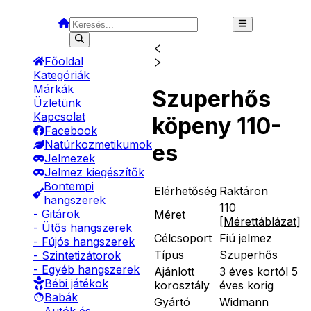
Főoldal
Kategóriák
Márkák
Szuperhős
Üzletünk
Kapcsolat
köpeny 110-
Facebook
Natúrkozmetikumok
es
Jelmezek
Jelmez kiegészítők
Bontempi
Elérhetőség
Raktáron
hangszerek
110
- Gitárok
Méret
[
Mérettáblázat
]
- Ütős hangszerek
Célcsoport
Fiú jelmez
- Fújós hangszerek
Típus
Szuperhős
- Szintetizátorok
- Egyéb hangszerek
Ajánlott
3 éves kortól 5
Bébi játékok
korosztály
éves korig
Babák
Gyártó
Widmann