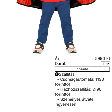
seprű, szakáll,
bajusz, műanyag
korona, esernyő,
vasvilla, stb.
Amennyiben a
képen több
termék szerepel,
az ár minden
esetben egy
termékre
vonatkozik!
Ár
5990
Ft
Darab
Kosárba
Szállítás:
- Csomagautomata: 1190
forinttól
- Házhozszállítás: 2190
forinttól
- Személyes átvétel:
ingyenesen