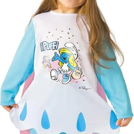
postaköltségek a
vevőt terhelik!
Jelmezcserénél 
postaköltséget
csak minőségi
probléma esetén
tudjuk átvállalni.
Tájékoztatjuk
kedves
Egyéb
vásárlóinkat, ho
a jelmezek nem
tartalmazzák a
kiegészítőket, mi
például harisnya,
ékszer, cipő,
paróka, kesztyű,
kardok, kemény
kalapok,
varázspálca,
seprű, szakáll,
bajusz, műanyag
korona, esernyő,