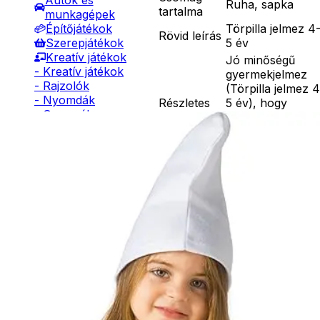
Autók és
Ruha, sapka
tartalma
munkagépek
Törpilla jelmez 4
Építőjátékok
Rövid leírás
5 év
Szerepjátékok
Kreatív játékok
Jó minőségű
- Kreatív játékok
gyermekjelmez
- Rajzolók
(Törpilla jelmez 4
- Nyomdák
Részletes
5 év), hogy
- Gyurmák
leírás
gyermeke mindig
Társasjátékok
új és változatos
Asztali játékok
egyéniség
Nyári játékok
lehessen.
- Homokozójátékok
Anyaga 100 %
- Műanyag hajók
poliészter, mely
- Hinta, csúszda
30 C fokon kézze
- Ütők, dobálók
mosható. Nem
- Strandcikkek
vasalható, nyílt
- Egyéb nyári játékok
lángtól és sugár
Lábbal hajtós
hőtől kérjük távo
járművek
tartani. A
Téli játékok
méretproblémáb
adódó
jelmezcserénél a