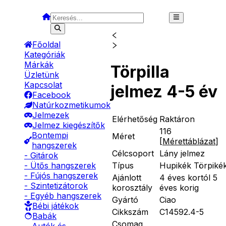
Főoldal
Kategóriák
Márkák
Törpilla
Üzletünk
Kapcsolat
jelmez 4-5 év
Facebook
Natúrkozmetikumok
Jelmezek
Elérhetőség
Raktáron
Jelmez kiegészítők
116
Bontempi
Méret
[
Mérettáblázat
]
hangszerek
Célcsoport
Lány jelmez
- Gitárok
Típus
Hupikék Törpiké
- Ütős hangszerek
- Fújós hangszerek
Ajánlott
4 éves kortól 5
- Szintetizátorok
korosztály
éves korig
- Egyéb hangszerek
Gyártó
Ciao
Bébi játékok
Cikkszám
C14592.4-5
Babák
Csomag