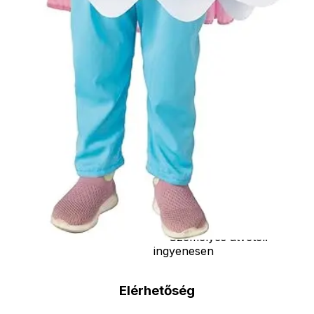
vasvilla, stb.
Amennyiben a
képen több
termék szerepel,
az ár minden
esetben egy
termékre
vonatkozik!
Ár
9990
Ft
Darab
Kosárba
Szállítás:
- Csomagautomata: 1190
forinttól
- Házhozszállítás: 2190
forinttól
- Személyes átvétel:
ingyenesen
Elérhetőség