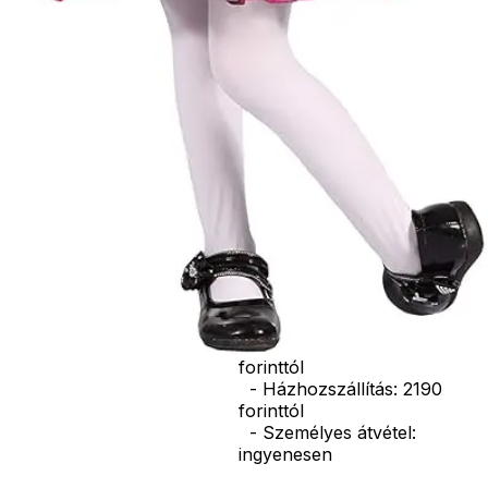
seprű, szakáll,
bajusz, műanyag
korona, esernyő,
vasvilla, stb.
Amennyiben a
képen több
termék szerepel,
az ár minden
esetben egy
termékre
vonatkozik!
Ár
7590
Ft
Darab
Kosárba
Szállítás:
- Csomagautomata: 1190
forinttól
- Házhozszállítás: 2190
forinttól
- Személyes átvétel:
ingyenesen