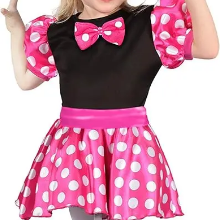
méretproblémáb
adódó
jelmezcserénél a
postaköltségek a
vevőt terhelik!
Jelmezcserénél 
postaköltséget
csak minőségi
probléma esetén
tudjuk átvállalni.
Tájékoztatjuk
kedves
Egyéb
vásárlóinkat, ho
a jelmezek nem
tartalmazzák a
kiegészítőket, mi
például harisnya,
ékszer, cipő,
paróka, kesztyű,
kardok, kemény
kalapok,
varázspálca,