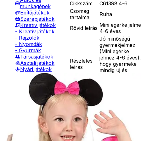
Autók és
Cikkszám
C61398.4-6
munkagépek
Csomag
Építőjátékok
Ruha
tartalma
Szerepjátékok
Mini egérke jelm
Kreatív játékok
Rövid leírás
4-6 éves
- Kreatív játékok
- Rajzolók
Jó minőségű
- Nyomdák
gyermekjelmez
- Gyurmák
(Mini egérke
Társasjátékok
jelmez 4-6 éves),
Részletes
Asztali játékok
hogy gyermeke
leírás
Nyári játékok
mindig új és
- Homokozójátékok
változatos
- Műanyag hajók
egyéniség
- Hinta, csúszda
lehessen.
- Ütők, dobálók
Anyaga 100 %
- Strandcikkek
poliészter, mely
- Egyéb nyári játékok
30 C fokon kézze
Lábbal hajtós
mosható. Nem
járművek
vasalható, nyílt
Téli játékok
lángtól és sugár
hőtől kérjük távo
tartani. A