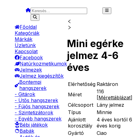
Főoldal
Kategóriák
Márkák
Mini egérke
Üzletünk
Kapcsolat
jelmez 4-6
Facebook
Natúrkozmetikumok
éves
Jelmezek
Jelmez kiegészítők
Bontempi
Elérhetőség
Raktáron
hangszerek
116
- Gitárok
Méret
[
Mérettáblázat
]
- Ütős hangszerek
Célcsoport
Lány jelmez
- Fújós hangszerek
Típus
Minnie
- Szintetizátorok
- Egyéb hangszerek
Ajánlott
4 éves kortól 6
Bébi játékok
korosztály
éves korig
Babák
Gyártó
Ciao