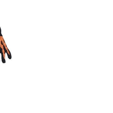
6-os
 (Színes csontváz jelmez 116-
új és változatos egyéniség
mely 30 C fokon kézzel mosható.
l és sugárzó hőtől kérjük távol
l adódó jelmezcserénél a
helik! Jelmezcserénél a
gi probléma esetén tudjuk
dves vásárlóinkat, hogy a
a kiegészítőket, mint például
róka, kesztyű, kardok, kemény
ű, szakáll, bajusz, műanyag
 stb. Amennyiben a képen több
nden esetben egy termékre