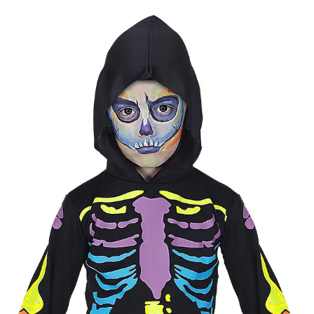
Kategóriák
Márkák
Üzletünk
Színes csontváz je
Elérhetőség
Raktáron
Méret
116
[
Mérettáblázat
]
Célcsoport
Fiú jelmez
Típus
Csontváz
Ajánlott
4 éves kortól 5 éves korig
korosztály
Gyártó
Widmann