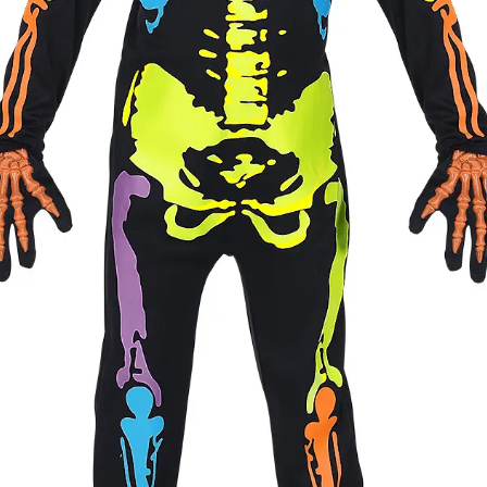
Cikkszám
w70275
Csomag
A jelmez kapucnis overál.
tartalma
Rövid leírás
Színes csontváz jelmez 11
Jó minőségű gyermekjelmez
Részletes
os), hogy gyermeke mindig 
leírás
lehessen.
Anyaga 100 % poliészter, 
Nem vasalható, nyílt lángtó
tartani. A méretproblémábó
postaköltségek a vevőt ter
postaköltséget csak minősé
átvállalni. Tájékoztatjuk ke
Egyéb
jelmezek nem tartalmazzák 
harisnya, ékszer, cipő, pa
kalapok, varázspálca, sepr
korona, esernyő, vasvilla,
termék szerepel, az ár mi
vonatkozik!