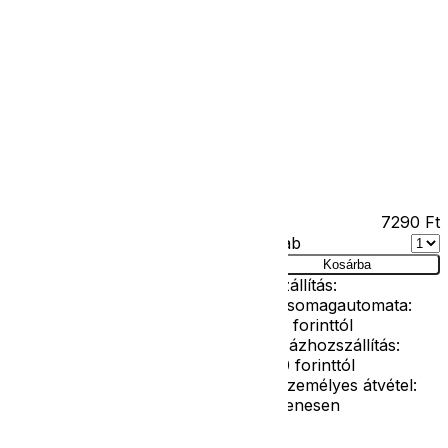
Kapcsolat
Facebook
Ár
7290
Ft
Darab
lmez 116-os
Kosárba
Szállítás:
- Csomagautomata:
1190 forinttól
- Házhozszállítás:
2190 forinttól
- Személyes átvétel:
ingyenesen