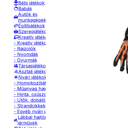
Bébi játékok
Babák
Autók és
munkagépek
Építőjátékok
Szerepjátékok
Kreatív játékok
- Kreatív játékok
- Rajzolók
- Nyomdák
- Gyurmák
Társasjátékok
Asztali játékok
Nyári játékok
- Homokozójátékok
- Műanyag hajók
- Hinta, csúszda
- Ütők, dobálók
- Strandcikkek
- Egyéb nyári játékok
Lábbal hajtós
járművek