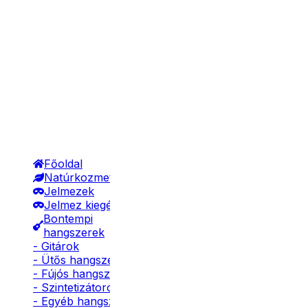
Főoldal
Natúrkozmetikumok
Jelmezek
Jelmez kiegészítők
Bontempi
hangszerek
- Gitárok
- Ütős hangszerek
- Fújós hangszerek
- Szintetizátorok
- Egyéb hangszerek