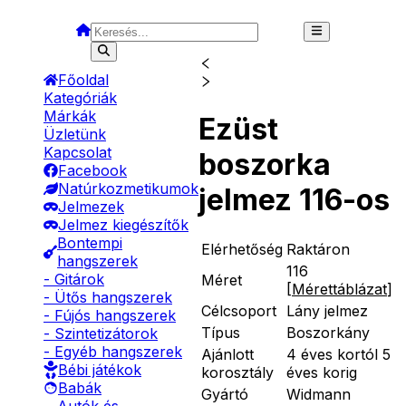
Főoldal
Kategóriák
Márkák
Ezüst
Üzletünk
Kapcsolat
boszorka
Facebook
Natúrkozmetikumok
jelmez 116-os
Jelmezek
Jelmez kiegészítők
Bontempi
Elérhetőség
Raktáron
hangszerek
116
- Gitárok
Méret
[
Mérettáblázat
]
- Ütős hangszerek
Célcsoport
Lány jelmez
- Fújós hangszerek
Típus
Boszorkány
- Szintetizátorok
- Egyéb hangszerek
Ajánlott
4 éves kortól 5
Bébi játékok
korosztály
éves korig
Babák
Gyártó
Widmann