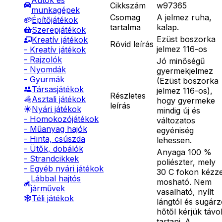
Autók és
Cikkszám
w97365
munkagépek
Csomag
A jelmez ruha,
Építőjátékok
tartalma
kalap.
Szerepjátékok
Ezüst boszorka
Kreatív játékok
Rövid leírás
jelmez 116-os
- Kreatív játékok
- Rajzolók
Jó minőségű
- Nyomdák
gyermekjelmez
- Gyurmák
(Ezüst boszorka
Társasjátékok
jelmez 116-os),
Részletes
Asztali játékok
hogy gyermeke
leírás
Nyári játékok
mindig új és
- Homokozójátékok
változatos
- Műanyag hajók
egyéniség
- Hinta, csúszda
lehessen.
- Ütők, dobálók
Anyaga 100 %
- Strandcikkek
poliészter, mely
- Egyéb nyári játékok
30 C fokon kézze
Lábbal hajtós
mosható. Nem
járművek
vasalható, nyílt
Téli játékok
lángtól és sugár
hőtől kérjük távo
tartani. A