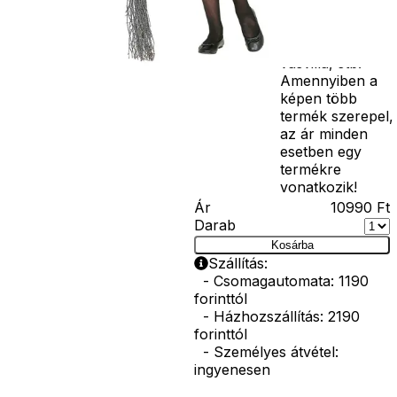
seprű, szakáll,
bajusz, műanyag
korona, esernyő,
vasvilla, stb.
Amennyiben a
képen több
termék szerepel,
az ár minden
esetben egy
termékre
vonatkozik!
Ár
10990
Ft
Darab
Kosárba
Szállítás:
- Csomagautomata: 1190
forinttól
- Házhozszállítás: 2190
forinttól
- Személyes átvétel:
ingyenesen