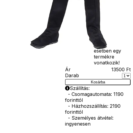
seprű, szakáll,
bajusz, műanyag
korona, esernyő,
vasvilla, stb.
Amennyiben a
képen több
termék szerepel,
az ár minden
esetben egy
termékre
vonatkozik!
Ár
13500
Ft
Darab
Kosárba
Szállítás:
- Csomagautomata: 1190
forinttól
- Házhozszállítás: 2190
forinttól
- Személyes átvétel:
ingyenesen