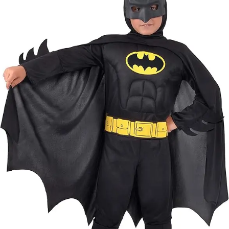
méretproblémáb
adódó
jelmezcserénél a
postaköltségek a
vevőt terhelik!
Jelmezcserénél 
postaköltséget
csak minőségi
probléma esetén
tudjuk átvállalni.
Tájékoztatjuk
kedves
Egyéb
vásárlóinkat, ho
a jelmezek nem
tartalmazzák a
kiegészítőket, mi
például harisnya,
ékszer, cipő,
paróka, kesztyű,
kardok, kemény
kalapok,
varázspálca,