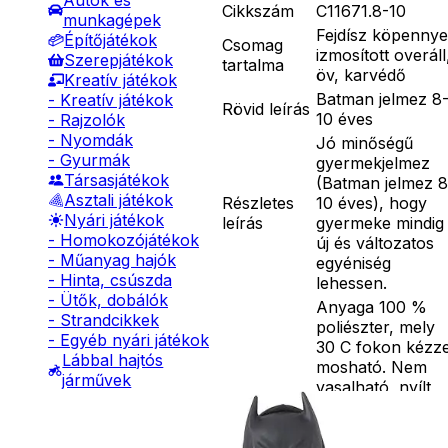
Autók és
Cikkszám
C11671.8-10
munkagépek
Fejdísz köpennye
Építőjátékok
Csomag
izmosított overáll
Szerepjátékok
tartalma
öv, karvédő
Kreatív játékok
Batman jelmez 8
- Kreatív játékok
Rövid leírás
10 éves
- Rajzolók
- Nyomdák
Jó minőségű
- Gyurmák
gyermekjelmez
Társasjátékok
(Batman jelmez 8
Asztali játékok
Részletes
10 éves), hogy
Nyári játékok
leírás
gyermeke mindig
- Homokozójátékok
új és változatos
- Műanyag hajók
egyéniség
- Hinta, csúszda
lehessen.
- Ütők, dobálók
Anyaga 100 %
- Strandcikkek
poliészter, mely
- Egyéb nyári játékok
30 C fokon kézze
Lábbal hajtós
mosható. Nem
járművek
vasalható, nyílt
Téli játékok
lángtól és sugár
hőtől kérjük távo
tartani. A