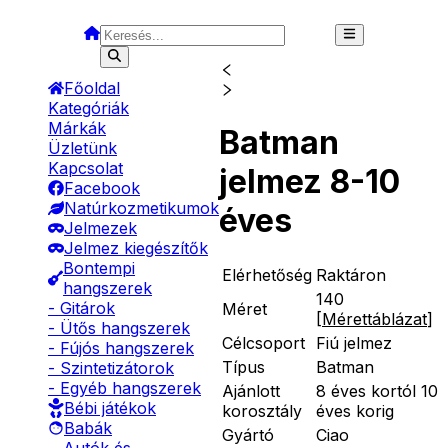
Főoldal
Kategóriák
Márkák
Batman
Üzletünk
Kapcsolat
jelmez 8-10
Facebook
Natúrkozmetikumok
éves
Jelmezek
Jelmez kiegészítők
Bontempi
Elérhetőség
Raktáron
hangszerek
140
- Gitárok
Méret
[
Mérettáblázat
]
- Ütős hangszerek
Célcsoport
Fiú jelmez
- Fújós hangszerek
Típus
Batman
- Szintetizátorok
- Egyéb hangszerek
Ajánlott
8 éves kortól 10
Bébi játékok
korosztály
éves korig
Babák
Gyártó
Ciao