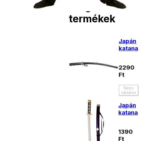
Kiegészítő
termékek
Japán
katana
2290
Ft
Nincs
raktáron
Japán
katana
1390
Ft