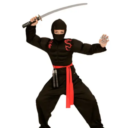
seprű, szakáll,
bajusz, műanyag
korona, esernyő,
vasvilla, stb.
Amennyiben a
képen több
termék szerepel,
az ár minden
esetben egy
termékre
vonatkozik!
Ár
9990
Ft
Darab
Kosárba
Szállítás:
- Csomagautomata: 1190
forinttól
- Házhozszállítás: 2190
forinttól
- Személyes átvétel:
ingyenesen