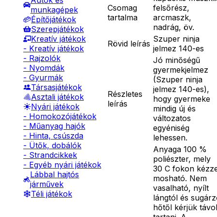
Autók és
Csomag
felsőrész,
munkagépek
tartalma
arcmaszk,
Építőjátékok
nadrág, öv.
Szerepjátékok
Szuper ninja
Kreatív játékok
Rövid leírás
jelmez 140-es
- Kreatív játékok
- Rajzolók
Jó minőségű
- Nyomdák
gyermekjelmez
- Gyurmák
(Szuper ninja
Társasjátékok
jelmez 140-es),
Részletes
Asztali játékok
hogy gyermeke
leírás
Nyári játékok
mindig új és
- Homokozójátékok
változatos
- Műanyag hajók
egyéniség
- Hinta, csúszda
lehessen.
- Ütők, dobálók
Anyaga 100 %
- Strandcikkek
poliészter, mely
- Egyéb nyári játékok
30 C fokon kézze
Lábbal hajtós
mosható. Nem
járművek
vasalható, nyílt
Téli játékok
lángtól és sugár
hőtől kérjük távo
tartani. A