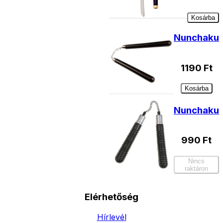
Kosárba
Nunchaku
1190
Ft
Kosárba
Nunchaku
990
Ft
Nincs
raktáron
Elérhetőség
Hírlevél