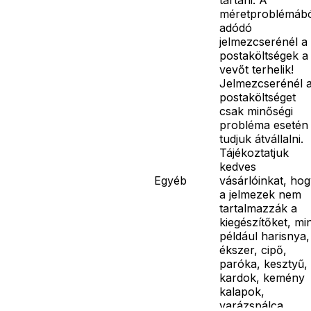
méretproblémáb
adódó
jelmezcserénél a
postaköltségek a
vevőt terhelik!
Jelmezcserénél 
postaköltséget
csak minőségi
probléma esetén
tudjuk átvállalni.
Tájékoztatjuk
kedves
Egyéb
vásárlóinkat, ho
a jelmezek nem
tartalmazzák a
kiegészítőket, mi
például harisnya,
ékszer, cipő,
paróka, kesztyű,
kardok, kemény
kalapok,
varázspálca,