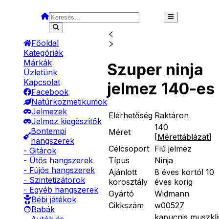
Főoldal
Kategóriák
Márkák
Szuper ninja
Üzletünk
Kapcsolat
jelmez 140-es
Facebook
Natúrkozmetikumok
Jelmezek
Elérhetőség
Raktáron
Jelmez kiegészítők
140
Bontempi
Méret
[
Mérettáblázat
]
hangszerek
Célcsoport
Fiú jelmez
- Gitárok
Típus
Ninja
- Ütős hangszerek
- Fújós hangszerek
Ajánlott
8 éves kortól 10
- Szintetizátorok
korosztály
éves korig
- Egyéb hangszerek
Gyártó
Widmann
Bébi játékok
Cikkszám
w00527
Babák
kapucnis muszkli