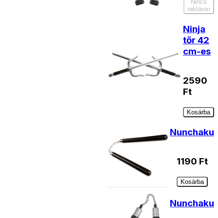
Nincs
raktáron
Ninja
tőr 42
cm-es
2590
Ft
Kosárba
Nunchaku
1190
Ft
Kosárba
Nunchaku