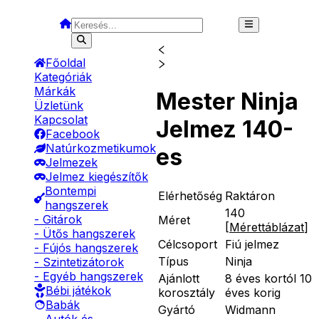
Főoldal
Kategóriák
Márkák
Mester Ninja
Üzletünk
Kapcsolat
Jelmez 140-
Facebook
Natúrkozmetikumok
es
Jelmezek
Jelmez kiegészítők
Bontempi
Elérhetőség
Raktáron
hangszerek
140
- Gitárok
Méret
[
Mérettáblázat
]
- Ütős hangszerek
Célcsoport
Fiú jelmez
- Fújós hangszerek
Típus
Ninja
- Szintetizátorok
- Egyéb hangszerek
Ajánlott
8 éves kortól 10
Bébi játékok
korosztály
éves korig
Babák
Gyártó
Widmann