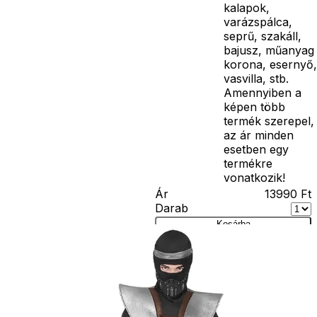
kalapok,
varázspálca,
seprű, szakáll,
bajusz, műanyag
korona, esernyő,
vasvilla, stb.
Amennyiben a
képen több
termék szerepel,
az ár minden
esetben egy
termékre
vonatkozik!
Ár
13990
Ft
Darab
Kosárba
Szállítás:
- Csomagautomata: 1190
forinttól
- Házhozszállítás: 2190
forinttól
- Személyes átvétel: