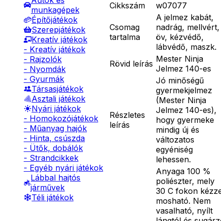
Autók és
Cikkszám
w07077
munkagépek
A jelmez kabát,
Építőjátékok
Csomag
nadrág, mellvért,
Szerepjátékok
tartalma
öv, kézvédő,
Kreatív játékok
lábvédő, maszk.
- Kreatív játékok
Mester Ninja
- Rajzolók
Rövid leírás
Jelmez 140-es
- Nyomdák
- Gyurmák
Jó minőségű
Társasjátékok
gyermekjelmez
Asztali játékok
(Mester Ninja
Nyári játékok
Jelmez 140-es),
Részletes
- Homokozójátékok
hogy gyermeke
leírás
- Műanyag hajók
mindig új és
- Hinta, csúszda
változatos
- Ütők, dobálók
egyéniség
- Strandcikkek
lehessen.
- Egyéb nyári játékok
Anyaga 100 %
Lábbal hajtós
poliészter, mely
járművek
30 C fokon kézze
Téli játékok
mosható. Nem
vasalható, nyílt
lángtól és sugár