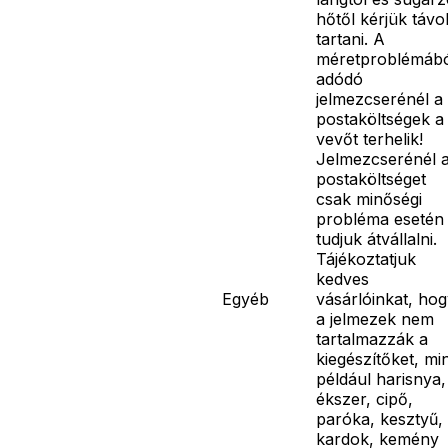
hőtől kérjük távo
tartani. A
méretproblémáb
adódó
jelmezcserénél a
postaköltségek a
vevőt terhelik!
Jelmezcserénél 
postaköltséget
csak minőségi
probléma esetén
tudjuk átvállalni.
Tájékoztatjuk
kedves
Egyéb
vásárlóinkat, ho
a jelmezek nem
tartalmazzák a
kiegészítőket, mi
például harisnya,
ékszer, cipő,
paróka, kesztyű,
kardok, kemény