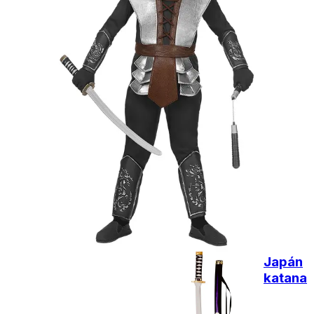
ingyenesen
Kiegészítő
termékek
Japán
katana
2290
Ft
Nincs
raktáron
Japán
katana