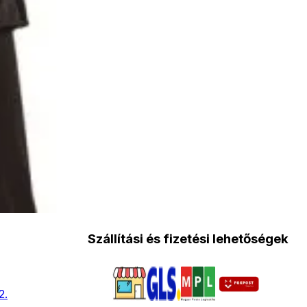
Szállítási és fizetési lehetőségek
2.