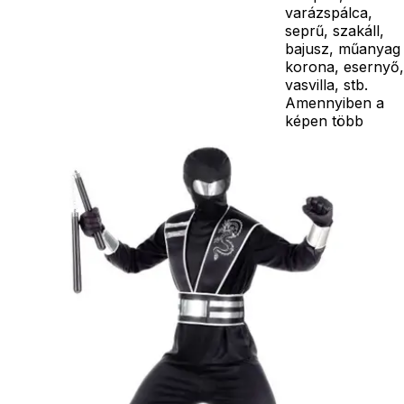
varázspálca,
seprű, szakáll,
bajusz, műanyag
korona, esernyő,
vasvilla, stb.
Amennyiben a
képen több
termék szerepel,
az ár minden
esetben egy
termékre
vonatkozik!
Ár
8990
Ft
Nincs raktáron
Szállítás:
- Csomagautomata: 1190
forinttól
- Házhozszállítás: 2190
forinttól
- Személyes átvétel:
ingyenesen