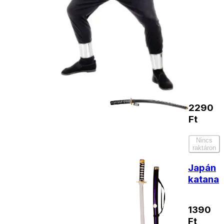
Kiegészítő
termékek
Japán
katana
2290
Ft
Nincs
raktáron
Japán
katana
1390
Ft