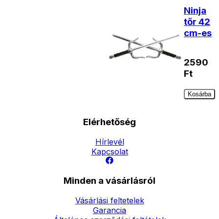
Ninja
tőr 42
cm-es
2590
Ft
Kosárba
Elérhetőség
Hírlevél
Kapcsolat
Minden a vásárlásról
Vásárlási feltetelek
Garancia