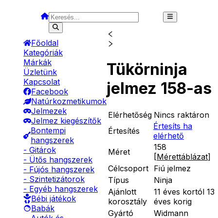
Főoldal
Kategóriák
Márkák
Tükörninja
Üzletünk
Kapcsolat
jelmez 158-as
Facebook
Natúrkozmetikumok
Jelmezek
Elérhetőség
Nincs raktáron
Jelmez kiegészítők
Értesíts ha
Bontempi
Értesítés
elérhető
hangszerek
158
- Gitárok
Méret
[
Mérettáblázat
]
- Ütős hangszerek
Célcsoport
Fiú jelmez
- Fújós hangszerek
- Szintetizátorok
Típus
Ninja
- Egyéb hangszerek
Ajánlott
11 éves kortól 13
Bébi játékok
korosztály
éves korig
Babák
Gyártó
Widmann