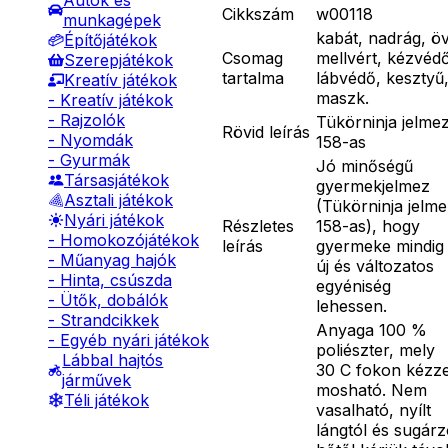
Autók és
Cikkszám
w00118
munkagépek
kabát, nadrág, öv
Építőjátékok
Csomag
mellvért, kézvéd
Szerepjátékok
tartalma
lábvédő, kesztyű
Kreatív játékok
maszk.
- Kreatív játékok
- Rajzolók
Tükörninja jelme
Rövid leírás
- Nyomdák
158-as
- Gyurmák
Jó minőségű
Társasjátékok
gyermekjelmez
Asztali játékok
(Tükörninja jelm
Nyári játékok
Részletes
158-as), hogy
- Homokozójátékok
leírás
gyermeke mindig
- Műanyag hajók
új és változatos
- Hinta, csúszda
egyéniség
- Ütők, dobálók
lehessen.
- Strandcikkek
Anyaga 100 %
- Egyéb nyári játékok
poliészter, mely
Lábbal hajtós
30 C fokon kézze
járművek
mosható. Nem
Téli játékok
vasalható, nyílt
lángtól és sugár