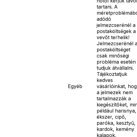
hőtől kérjük távo
tartani. A
méretproblémáb
adódó
jelmezcserénél a
postaköltségek a
vevőt terhelik!
Jelmezcserénél 
postaköltséget
csak minőségi
probléma esetén
tudjuk átvállalni.
Tájékoztatjuk
kedves
Egyéb
vásárlóinkat, ho
a jelmezek nem
tartalmazzák a
kiegészítőket, mi
például harisnya,
ékszer, cipő,
paróka, kesztyű,
kardok, kemény
kalapok,