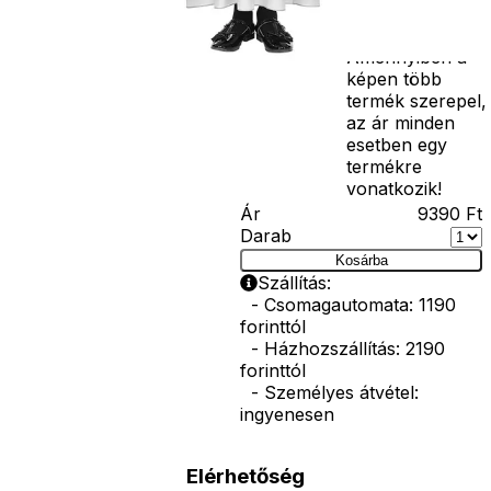
korona, esernyő,
vasvilla, stb.
Amennyiben a
képen több
termék szerepel,
az ár minden
esetben egy
termékre
vonatkozik!
Ár
9390
Ft
Darab
Kosárba
Szállítás:
- Csomagautomata: 1190
forinttól
- Házhozszállítás: 2190
forinttól
- Személyes átvétel:
ingyenesen
Elérhetőség