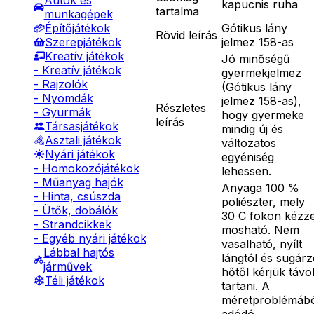
Autók és
kapucnis ruha
tartalma
munkagépek
Gótikus lány
Építőjátékok
Rövid leírás
jelmez 158-as
Szerepjátékok
Kreatív játékok
Jó minőségű
- Kreatív játékok
gyermekjelmez
- Rajzolók
(Gótikus lány
- Nyomdák
jelmez 158-as),
Részletes
- Gyurmák
hogy gyermeke
leírás
Társasjátékok
mindig új és
Asztali játékok
változatos
Nyári játékok
egyéniség
- Homokozójátékok
lehessen.
- Műanyag hajók
Anyaga 100 %
- Hinta, csúszda
poliészter, mely
- Ütők, dobálók
30 C fokon kézze
- Strandcikkek
mosható. Nem
- Egyéb nyári játékok
vasalható, nyílt
Lábbal hajtós
lángtól és sugár
járművek
hőtől kérjük távo
Téli játékok
tartani. A
méretproblémáb
adódó