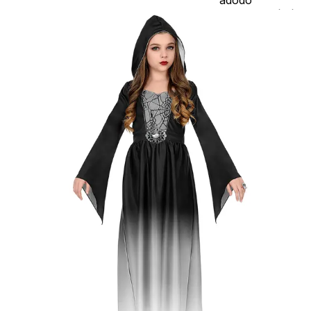
jelmezcserénél a
postaköltségek a
vevőt terhelik!
Jelmezcserénél 
postaköltséget
csak minőségi
probléma esetén
tudjuk átvállalni.
Tájékoztatjuk
kedves
Egyéb
vásárlóinkat, ho
a jelmezek nem
tartalmazzák a
kiegészítőket, mi
például harisnya,
ékszer, cipő,
paróka, kesztyű,
kardok, kemény
kalapok,
varázspálca,
seprű, szakáll,
bajusz, műanyag