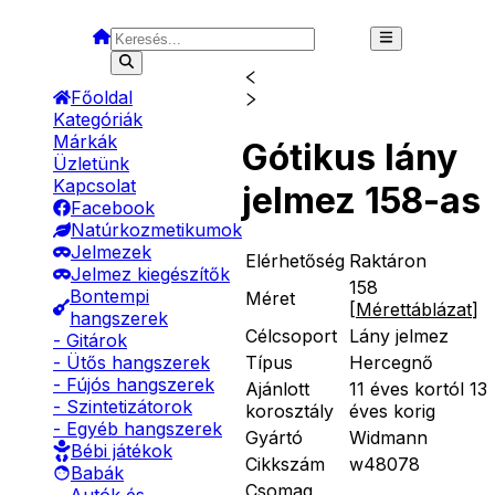
Főoldal
Kategóriák
Márkák
Gótikus lány
Üzletünk
Kapcsolat
jelmez 158-as
Facebook
Natúrkozmetikumok
Jelmezek
Elérhetőség
Raktáron
Jelmez kiegészítők
158
Bontempi
Méret
[
Mérettáblázat
]
hangszerek
Célcsoport
Lány jelmez
- Gitárok
Típus
Hercegnő
- Ütős hangszerek
- Fújós hangszerek
Ajánlott
11 éves kortól 13
- Szintetizátorok
korosztály
éves korig
- Egyéb hangszerek
Gyártó
Widmann
Bébi játékok
Cikkszám
w48078
Babák
Csomag