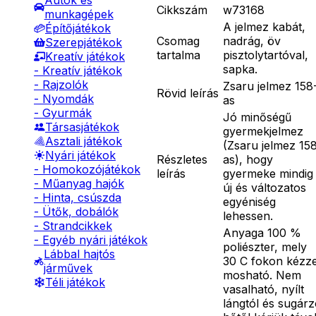
Autók és
Cikkszám
w73168
munkagépek
A jelmez kabát,
Építőjátékok
Csomag
nadrág, öv
Szerepjátékok
tartalma
pisztolytartóval,
Kreatív játékok
sapka.
- Kreatív játékok
- Rajzolók
Zsaru jelmez 158
Rövid leírás
- Nyomdák
as
- Gyurmák
Jó minőségű
Társasjátékok
gyermekjelmez
Asztali játékok
(Zsaru jelmez 15
Nyári játékok
Részletes
as), hogy
- Homokozójátékok
leírás
gyermeke mindig
- Műanyag hajók
új és változatos
- Hinta, csúszda
egyéniség
- Ütők, dobálók
lehessen.
- Strandcikkek
Anyaga 100 %
- Egyéb nyári játékok
poliészter, mely
Lábbal hajtós
30 C fokon kézze
járművek
mosható. Nem
Téli játékok
vasalható, nyílt
lángtól és sugár