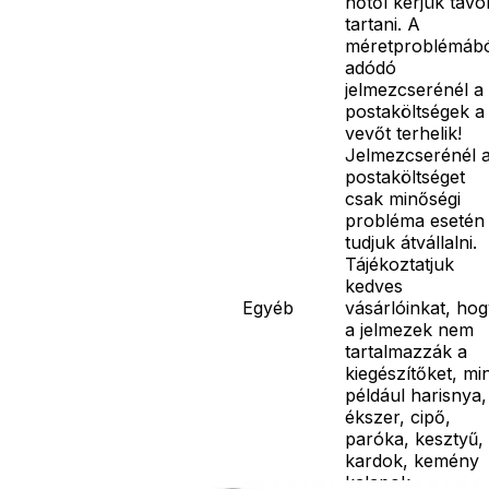
hőtől kérjük távo
tartani. A
méretproblémáb
adódó
jelmezcserénél a
postaköltségek a
vevőt terhelik!
Jelmezcserénél 
postaköltséget
csak minőségi
probléma esetén
tudjuk átvállalni.
Tájékoztatjuk
kedves
Egyéb
vásárlóinkat, ho
a jelmezek nem
tartalmazzák a
kiegészítőket, mi
például harisnya,
ékszer, cipő,
paróka, kesztyű,
kardok, kemény
kalapok,