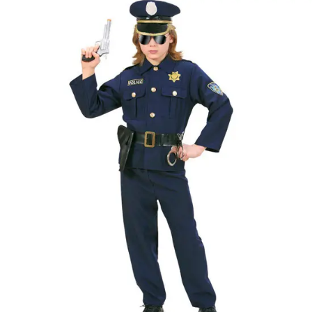
varázspálca,
seprű, szakáll,
bajusz, műanyag
korona, esernyő,
vasvilla, stb.
Amennyiben a
képen több
termék szerepel,
az ár minden
esetben egy
termékre
vonatkozik!
Ár
13990
Ft
Nincs raktáron
Szállítás:
- Csomagautomata: 1190
forinttól
- Házhozszállítás: 2190
forinttól
- Személyes átvétel:
ingyenesen