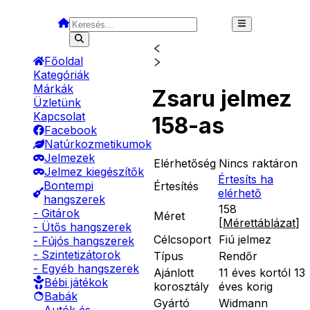
Főoldal
Kategóriák
Márkák
Zsaru jelmez
Üzletünk
Kapcsolat
158-as
Facebook
Natúrkozmetikumok
Jelmezek
Elérhetőség
Nincs raktáron
Jelmez kiegészítők
Értesíts ha
Bontempi
Értesítés
elérhető
hangszerek
158
- Gitárok
Méret
[
Mérettáblázat
]
- Ütős hangszerek
Célcsoport
Fiú jelmez
- Fújós hangszerek
- Szintetizátorok
Típus
Rendőr
- Egyéb hangszerek
Ajánlott
11 éves kortól 13
Bébi játékok
korosztály
éves korig
Babák
Gyártó
Widmann