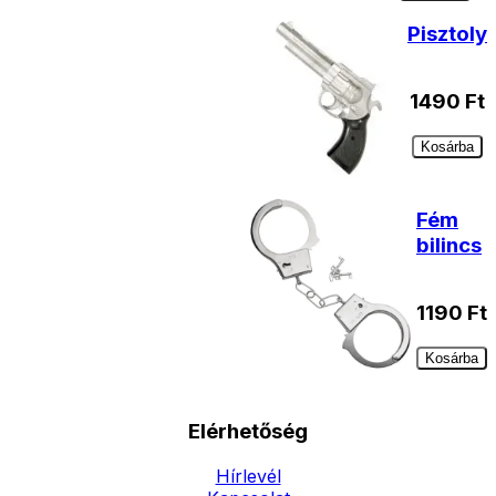
Pisztoly
1490
Ft
Kosárba
Fém
bilincs
1190
Ft
Kosárba
Elérhetőség
Hírlevél