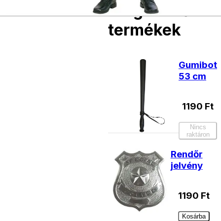
Kiegészítő
termékek
Gumibot
53 cm
1190
Ft
Nincs
raktáron
Rendőr
jelvény
1190
Ft
Kosárba