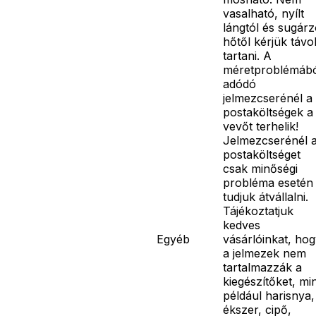
vasalható, nyílt
lángtól és sugár
hőtől kérjük távo
tartani. A
méretproblémáb
adódó
jelmezcserénél a
postaköltségek a
vevőt terhelik!
Jelmezcserénél 
postaköltséget
csak minőségi
probléma esetén
tudjuk átvállalni.
Tájékoztatjuk
kedves
Egyéb
vásárlóinkat, ho
a jelmezek nem
tartalmazzák a
kiegészítőket, mi
például harisnya,
ékszer, cipő,