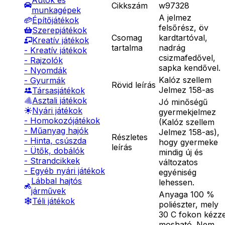
Autók és
Cikkszám
w97328
munkagépek
A jelmez
Építőjátékok
felsőrész, öv
Szerepjátékok
Csomag
kardtartóval,
Kreatív játékok
tartalma
nadrág
- Kreatív játékok
csizmafedővel,
- Rajzolók
sapka kendővel.
- Nyomdák
Kalóz szellem
- Gyurmák
Rövid leírás
Jelmez 158-as
Társasjátékok
Asztali játékok
Jó minőségű
Nyári játékok
gyermekjelmez
- Homokozójátékok
(Kalóz szellem
- Műanyag hajók
Jelmez 158-as),
Részletes
- Hinta, csúszda
hogy gyermeke
leírás
- Ütők, dobálók
mindig új és
- Strandcikkek
változatos
- Egyéb nyári játékok
egyéniség
Lábbal hajtós
lehessen.
járművek
Anyaga 100 %
Téli játékok
poliészter, mely
30 C fokon kézze
mosható. Nem