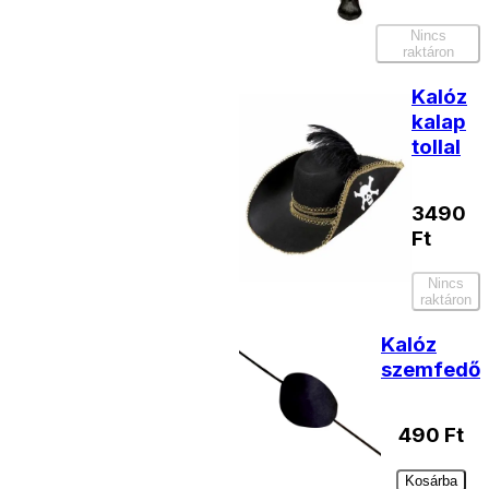
Nincs
raktáron
Kalóz
kalap
tollal
3490
Ft
Nincs
raktáron
Kalóz
szemfedő
490
Ft
Kosárba