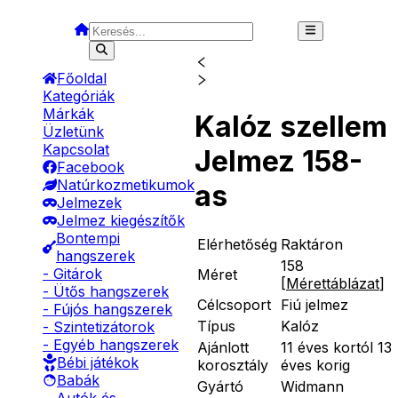
Főoldal
Kategóriák
Márkák
Kalóz szellem
Üzletünk
Kapcsolat
Jelmez 158-
Facebook
Natúrkozmetikumok
as
Jelmezek
Jelmez kiegészítők
Bontempi
Elérhetőség
Raktáron
hangszerek
158
- Gitárok
Méret
[
Mérettáblázat
]
- Ütős hangszerek
Célcsoport
Fiú jelmez
- Fújós hangszerek
Típus
Kalóz
- Szintetizátorok
- Egyéb hangszerek
Ajánlott
11 éves kortól 13
Bébi játékok
korosztály
éves korig
Babák
Gyártó
Widmann