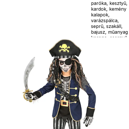
paróka, kesztyű,
kardok, kemény
kalapok,
varázspálca,
seprű, szakáll,
bajusz, műanyag
korona, esernyő,
vasvilla, stb.
Amennyiben a
képen több
termék szerepel,
az ár minden
esetben egy
termékre
vonatkozik!
Ár
15690
Ft
Darab
Kosárba
Szállítás:
- Csomagautomata: 1190
forinttól
- Házhozszállítás: 2190