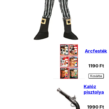
forinttól
- Személyes átvétel:
ingyenesen
Kiegészítő
termékek
Arcfesték
1190
Ft
Kosárba
Kalóz
pisztolya
1990
Ft