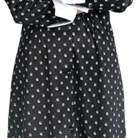
hőtől kérjük távo
tartani. A
méretproblémáb
adódó
jelmezcserénél a
postaköltségek a
vevőt terhelik!
Jelmezcserénél 
postaköltséget
csak minőségi
probléma esetén
tudjuk átvállalni.
Tájékoztatjuk
kedves
Egyéb
vásárlóinkat, ho
a jelmezek nem
tartalmazzák a
kiegészítőket, mi
például harisnya,
ékszer, cipő,
paróka, kesztyű,
kardok, kemény