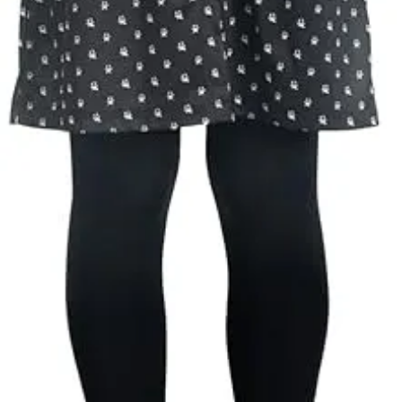
kalapok,
varázspálca,
seprű, szakáll,
bajusz, műanyag
korona, esernyő,
vasvilla, stb.
Amennyiben a
képen több
termék szerepel,
az ár minden
esetben egy
termékre
vonatkozik!
Ár
11600
Ft
Darab
Kosárba
Szállítás:
- Csomagautomata: 1190
forinttól
- Házhozszállítás: 2190
forinttól
- Személyes átvétel: