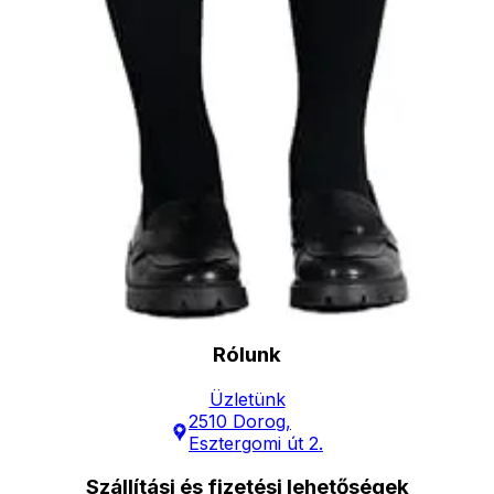
ingyenesen
Elérhetőség
Hírlevél
Kapcsolat
Minden a vásárlásról
Vásárlási feltetelek
Garancia
Általános szerződési feltételek
Adatvédelmi nyilatkozat
Rólunk
Üzletünk
2510 Dorog,
Esztergomi út 2.
Szállítási és fizetési lehetőségek