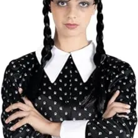
Autók és
Cikkszám
C11322.S
munkagépek
A jelmez ruha,
Építőjátékok
Csomag
paróka. Mérete
Szerepjátékok
tartalma
válltól lábig 140
Kreatív játékok
cm.
- Kreatív játékok
Addams Family -
- Rajzolók
Rövid leírás
Mercoledi jelmez
- Nyomdák
S-es
- Gyurmák
Jó minőségű
Társasjátékok
jelmez (Addams
Asztali játékok
Family - Mercole
Nyári játékok
Részletes
jelmez S-es),
- Homokozójátékok
leírás
hogy mindig új és
- Műanyag hajók
változatos
- Hinta, csúszda
egyéniség
- Ütők, dobálók
lehessen.
- Strandcikkek
- Egyéb nyári játékok
Anyaga 100 %
Lábbal hajtós
poliészter, mely
járművek
30 C fokon kézze
Téli játékok
mosható. Nem
vasalható, nyílt
lángtól és sugár