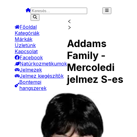
Főoldal
Kategóriák
Márkák
Addams
Üzletünk
Kapcsolat
Family -
Facebook
Natúrkozmetikumok
Mercoledi
Jelmezek
Jelmez kiegészítők
jelmez S-es
Bontempi
hangszerek
- Gitárok
Elérhetőség
Raktáron
- Ütős hangszerek
Méret
Mérettáblázat
- Fújós hangszerek
Célcsoport
Női jelmez
- Szintetizátorok
Ajánlott
14 éves kortól 9
- Egyéb hangszerek
korosztály
éves korig
Bébi játékok
Babák
Gyártó
Ciao