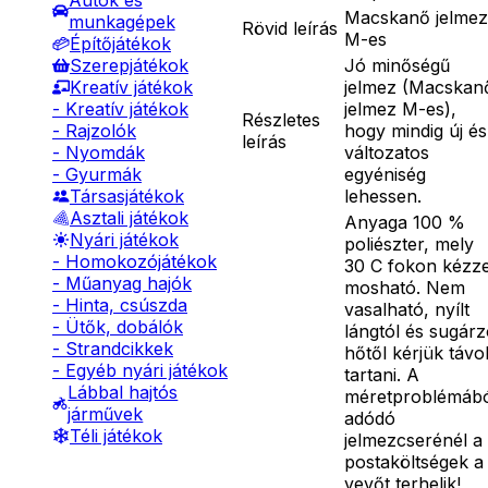
Autók és
Macskanő jelmez
munkagépek
Rövid leírás
M-es
Építőjátékok
Jó minőségű
Szerepjátékok
jelmez (Macskan
Kreatív játékok
jelmez M-es),
- Kreatív játékok
Részletes
hogy mindig új és
- Rajzolók
leírás
változatos
- Nyomdák
egyéniség
- Gyurmák
lehessen.
Társasjátékok
Asztali játékok
Anyaga 100 %
Nyári játékok
poliészter, mely
- Homokozójátékok
30 C fokon kézze
- Műanyag hajók
mosható. Nem
- Hinta, csúszda
vasalható, nyílt
- Ütők, dobálók
lángtól és sugár
- Strandcikkek
hőtől kérjük távo
- Egyéb nyári játékok
tartani. A
Lábbal hajtós
méretproblémáb
járművek
adódó
Téli játékok
jelmezcserénél a
postaköltségek a
vevőt terhelik!