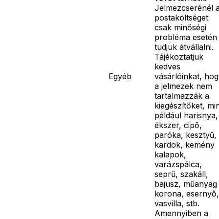
Jelmezcserénél 
postaköltséget
csak minőségi
probléma esetén
tudjuk átvállalni.
Tájékoztatjuk
kedves
Egyéb
vásárlóinkat, ho
a jelmezek nem
tartalmazzák a
kiegészítőket, mi
például harisnya,
ékszer, cipő,
paróka, kesztyű,
kardok, kemény
kalapok,
varázspálca,
seprű, szakáll,
bajusz, műanyag
korona, esernyő,
vasvilla, stb.
Amennyiben a