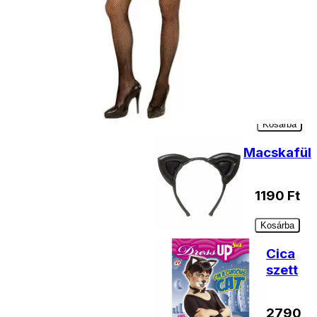
Arcfesték
fekete-
fehér
990
Ft
Kosárba
Macskafül
1190
Ft
Kosárba
Cica
szett
2790