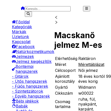
Főoldal
Kategóriák
Márkák
Macskanő
Üzletünk
Kapcsolat
jelmez M-es
Facebook
Natúrkozmetikumok
Jelmezek
Elérhetőség
Raktáron
Jelmez kiegészítők
Méret
Mérettáblázat
Bontempi
Célcsoport
Női jelmez
hangszerek
Ajánlott
18 éves kortól 99
- Gitárok
korosztály
éves korig
- Ütős hangszerek
- Fújós hangszerek
Gyártó
Widmann
- Szintetizátorok
Cikkszám
w00022
- Egyéb hangszerek
ruha, fül,
Bébi játékok
Csomag
nyakpánt,
Babák
tartalma
karpánt.