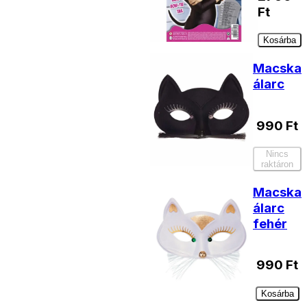
Ft
Kosárba
Macska
álarc
990
Ft
Nincs
raktáron
Macska
álarc
fehér
990
Ft
Kosárba