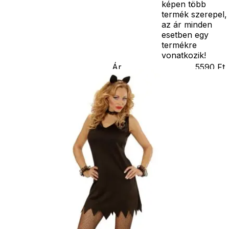
képen több
termék szerepel,
az ár minden
esetben egy
termékre
vonatkozik!
Ár
5590
Ft
Darab
Kosárba
Szállítás:
- Csomagautomata: 1190
forinttól
- Házhozszállítás: 2190
forinttól
- Személyes átvétel:
ingyenesen
Kiegészítő
termékek