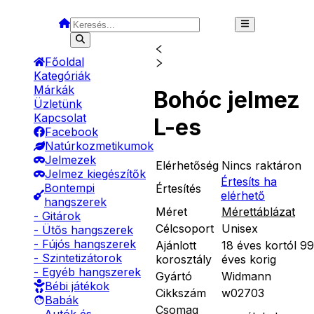
Főoldal
Kategóriák
Márkák
Bohóc jelmez
Üzletünk
Kapcsolat
L-es
Facebook
Natúrkozmetikumok
Jelmezek
Elérhetőség
Nincs raktáron
Jelmez kiegészítők
Értesíts ha
Bontempi
Értesítés
elérhető
hangszerek
Méret
Mérettáblázat
- Gitárok
Célcsoport
Unisex
- Ütős hangszerek
- Fújós hangszerek
Ajánlott
18 éves kortól 99
- Szintetizátorok
korosztály
éves korig
- Egyéb hangszerek
Gyártó
Widmann
Bébi játékok
Cikkszám
w02703
Babák
Csomag