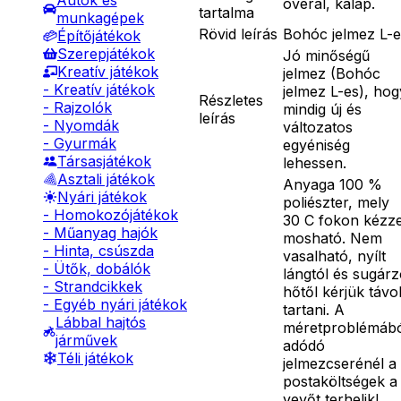
Autók és
overál, kalap.
tartalma
munkagépek
Rövid leírás
Bohóc jelmez L-e
Építőjátékok
Szerepjátékok
Jó minőségű
Kreatív játékok
jelmez (Bohóc
- Kreatív játékok
jelmez L-es), hog
Részletes
- Rajzolók
mindig új és
leírás
- Nyomdák
változatos
- Gyurmák
egyéniség
Társasjátékok
lehessen.
Asztali játékok
Anyaga 100 %
Nyári játékok
poliészter, mely
- Homokozójátékok
30 C fokon kézze
- Műanyag hajók
mosható. Nem
- Hinta, csúszda
vasalható, nyílt
- Ütők, dobálók
lángtól és sugár
- Strandcikkek
hőtől kérjük távo
- Egyéb nyári játékok
tartani. A
Lábbal hajtós
méretproblémáb
járművek
adódó
Téli játékok
jelmezcserénél a
postaköltségek a
vevőt terhelik!