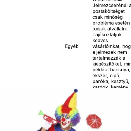
Jelmezcserénél 
postaköltséget
csak minőségi
probléma esetén
tudjuk átvállalni.
Tájékoztatjuk
kedves
Egyéb
vásárlóinkat, ho
a jelmezek nem
tartalmazzák a
kiegészítőket, mi
például harisnya,
ékszer, cipő,
paróka, kesztyű,
kardok, kemény
kalapok,
varázspálca,
seprű, szakáll,
bajusz, műanyag
korona, esernyő,
vasvilla, stb.
Amennyiben a