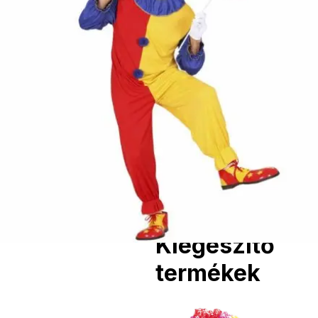
képen több
termék szerepel,
az ár minden
esetben egy
termékre
vonatkozik!
Ár
6590
Ft
Nincs raktáron
Szállítás:
- Csomagautomata: 1190
forinttól
- Házhozszállítás: 2190
forinttól
- Személyes átvétel:
ingyenesen
Kiegészítő
termékek