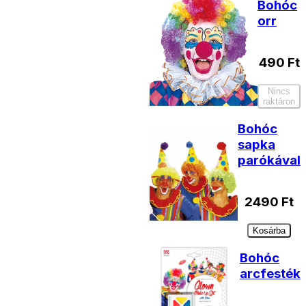
Bohóc
orr
490
Ft
Nincs
raktáron
Bohóc
sapka
parókával
2490
Ft
Kosárba
Bohóc
arcfesték