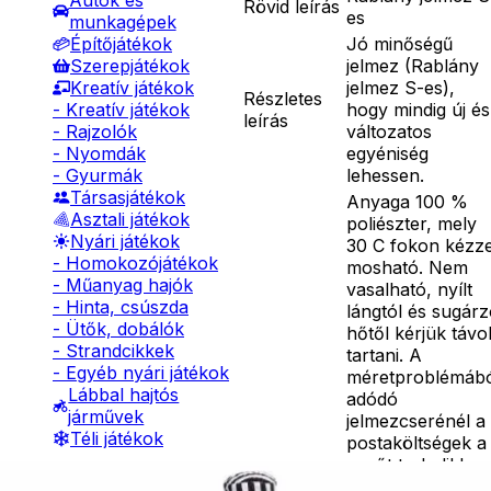
Autók és
Rövid leírás
es
munkagépek
Jó minőségű
Építőjátékok
jelmez (Rablány
Szerepjátékok
jelmez S-es),
Kreatív játékok
Részletes
hogy mindig új és
- Kreatív játékok
leírás
változatos
- Rajzolók
egyéniség
- Nyomdák
lehessen.
- Gyurmák
Társasjátékok
Anyaga 100 %
Asztali játékok
poliészter, mely
Nyári játékok
30 C fokon kézze
- Homokozójátékok
mosható. Nem
- Műanyag hajók
vasalható, nyílt
- Hinta, csúszda
lángtól és sugár
- Ütők, dobálók
hőtől kérjük távo
- Strandcikkek
tartani. A
- Egyéb nyári játékok
méretproblémáb
Lábbal hajtós
adódó
járművek
jelmezcserénél a
Téli játékok
postaköltségek a
vevőt terhelik!
Jelmezcserénél 