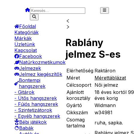
Főoldal
Kategóriák
Márkák
Rablány
Üzletünk
Kapcsolat
jelmez S-es
Facebook
Natúrkozmetikumok
Jelmezek
Elérhetőség
Raktáron
Jelmez kiegészítők
Méret
Mérettáblázat
Bontempi
Célcsoport
Női jelmez
hangszerek
Ajánlott
18 éves kortól 99
- Gitárok
korosztály
éves korig
- Ütős hangszerek
- Fújós hangszerek
Gyártó
Widmann
- Szintetizátorok
Cikkszám
w34981
- Egyéb hangszerek
Csomag
Bébi játékok
ruha, sapka.
tartalma
Babák
Rablány jelmez S