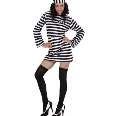
postaköltséget
csak minőségi
probléma esetén
tudjuk átvállalni.
Tájékoztatjuk
kedves
Egyéb
vásárlóinkat, ho
a jelmezek nem
tartalmazzák a
kiegészítőket, mi
például harisnya,
ékszer, cipő,
paróka, kesztyű,
kardok, kemény
kalapok,
varázspálca,
seprű, szakáll,
bajusz, műanyag
korona, esernyő,
vasvilla, stb.
Amennyiben a
képen több