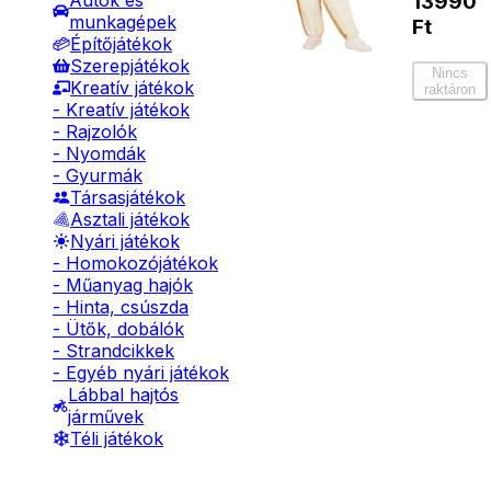
Autók és
13990
munkagépek
Ft
Építőjátékok
Szerepjátékok
Nincs
Kreatív játékok
raktáron
- Kreatív játékok
- Rajzolók
- Nyomdák
- Gyurmák
Társasjátékok
Asztali játékok
Nyári játékok
- Homokozójátékok
- Műanyag hajók
- Hinta, csúszda
- Ütők, dobálók
- Strandcikkek
- Egyéb nyári játékok
Lábbal hajtós
járművek
Téli játékok