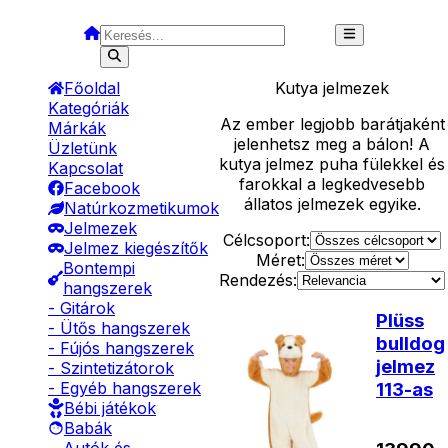
Főoldal
Kutya
jelmezek
Kategóriák
Az ember legjobb barátjaként
Márkák
jelenhetsz meg a bálon! A
Üzletünk
kutya jelmez puha fülekkel és
Kapcsolat
farokkal a legkedvesebb
Facebook
állatos jelmezek egyike.
Natúrkozmetikumok
Jelmezek
Célcsoport:
Jelmez kiegészítők
Méret:
Bontempi
Rendezés:
hangszerek
- Gitárok
Plüss
- Ütős hangszerek
bulldog
- Fújós hangszerek
jelmez
- Szintetizátorok
113-as
- Egyéb hangszerek
Bébi játékok
Babák