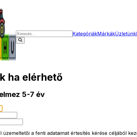
Kategóriák
Márkák
Üzletünk
ek ha elérhető
elmez 5-7 év
üzemeltetői a fenti adataimat értesítés kérése céljából keze