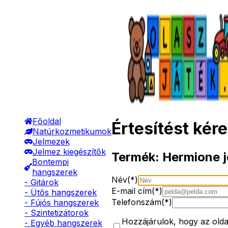
Főoldal
Értesítést kér
Natúrkozmetikumok
Jelmezek
Jelmez kiegészítők
Termék:
Hermione j
Bontempi
hangszerek
Név(*)
- Gitárok
E-mail cím(*)
- Ütős hangszerek
Telefonszám(*)
- Fújós hangszerek
- Szintetizátorok
Hozzájárulok, hogy az oldal 
- Egyéb hangszerek