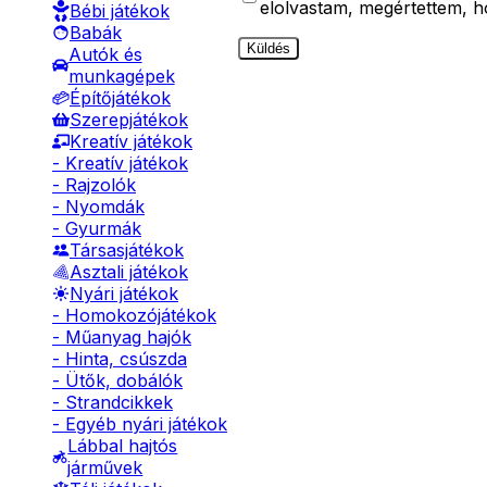
elolvastam, megértettem, 
Bébi játékok
Babák
Küldés
Autók és
munkagépek
Építőjátékok
Szerepjátékok
Kreatív játékok
- Kreatív játékok
- Rajzolók
- Nyomdák
- Gyurmák
Társasjátékok
Asztali játékok
Nyári játékok
- Homokozójátékok
- Műanyag hajók
- Hinta, csúszda
- Ütők, dobálók
- Strandcikkek
- Egyéb nyári játékok
Lábbal hajtós
járművek