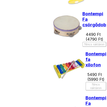
Bontempi
Fa
csörgődob
4490
Ft
(
4790
Ft)
Nincs raktáron
Bontempi
fa
xilofon
5490
Ft
(
5990
Ft)
Nincs
raktáron
Bontempi
Fa