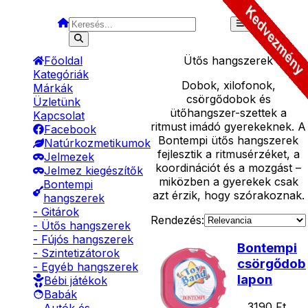
Főoldal
Ütős hangszerek
Kategóriák
Dobok, xilofonok,
Márkák
csörgődobok és
Üzletünk
ütőhangszer-szettek a
Kapcsolat
ritmust imádó gyerekeknek. A
Facebook
Bontempi ütős hangszerek
Natúrkozmetikumok
fejlesztik a ritmusérzéket, a
Jelmezek
koordinációt és a mozgást –
Jelmez kiegészítők
miközben a gyerekek csak
Bontempi
azt érzik, hogy szórakoznak.
hangszerek
- Gitárok
Rendezés:
- Ütős hangszerek
- Fújós hangszerek
Bontempi
- Szintetizátorok
csörgődob
- Egyéb hangszerek
lapon
Bébi játékok
Babák
3190
Ft