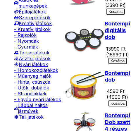
Autók és
(
3390
Ft)
munkagépek
Építőjátékok
Kosárba
Szerepjátékok
Bontempi
Kreatív játékok
- Kreatív játékok
digitális
- Rajzolók
dob
- Nyomdák
- Gyurmák
13990
Ft
Társasjátékok
(
15990
Ft)
Asztali játékok
Kosárba
Nyári játékok
- Homokozójátékok
Bontempi
- Műanyag hajók
dob
- Hinta, csúszda
- Ütők, dobálók
4590
Ft
- Strandcikkek
(
4990
Ft)
- Egyéb nyári játékok
Kosárba
Lábbal hajtós
járművek
Bontempi
Téli játékok
Dob szett
4 részes