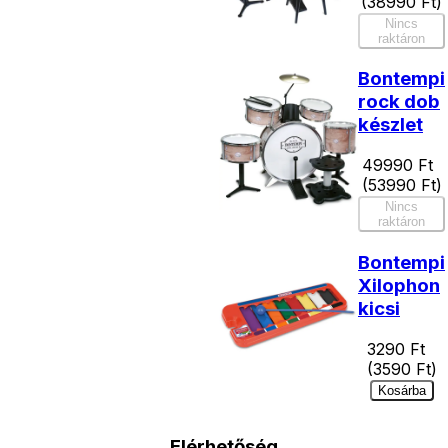
(
38990
Ft)
Nincs
raktáron
Bontempi
rock dob
készlet
49990
Ft
(
53990
Ft)
Nincs
raktáron
Bontempi
Xilophon
kicsi
3290
Ft
(
3590
Ft)
Kosárba
Elérhetőség