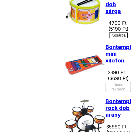
dob
sárga
4790
Ft
(
5190
Ft)
Kosárba
Bontempi
mini
xilofon
3390
Ft
(
3690
Ft)
Nincs
raktáron
Bontempi
rock dob
arany
35990
Ft