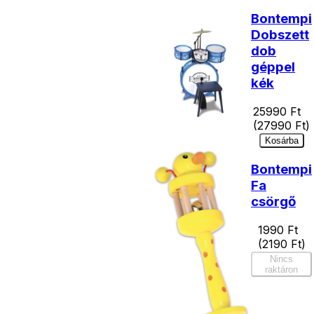
Bontempi
Dobszett
dob
géppel
kék
25990
Ft
(
27990
Ft)
Kosárba
Bontempi
Fa
csörgő
1990
Ft
(
2190
Ft)
Nincs
raktáron