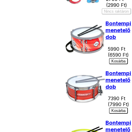
(
2990
Ft)
Nincs raktáron
Bontempi
menetelő
dob
5990
Ft
(
6590
Ft)
Kosárba
Bontempi
menetelő
dob
7390
Ft
(
7990
Ft)
Kosárba
Bontempi
menetelő