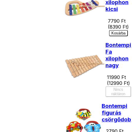
xilophon
kicsi
7790
Ft
(
8390
Ft)
Kosárba
Bontempi
Fa
xilophon
nagy
11990
Ft
(
12990
Ft)
Nincs
raktáron
Bontempi
figurás
csörgődob
2790
Ft