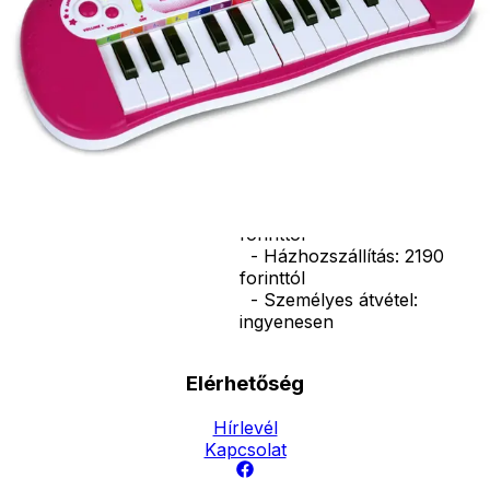
33*22*12,5 cm.
Működéséhez 3
db R6/AA elem
szükséges, amit
a csomagolás
nem tartalmaz.
Ár
7990
Ft
Nincs raktáron
Szállítás:
- Csomagautomata: 1190
forinttól
- Házhozszállítás: 2190
forinttól
- Személyes átvétel:
ingyenesen
Elérhetőség
Hírlevél
Kapcsolat