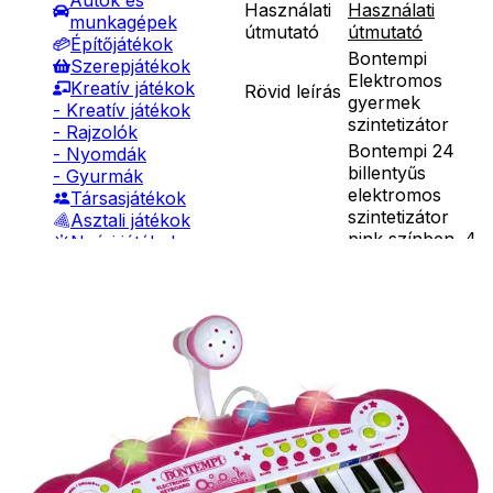
Autók és
Használati
Használati
munkagépek
útmutató
útmutató
Építőjátékok
Bontempi
Szerepjátékok
Elektromos
Kreatív játékok
Rövid leírás
gyermek
- Kreatív játékok
szintetizátor
- Rajzolók
Bontempi 24
- Nyomdák
billentyűs
- Gyurmák
elektromos
Társasjátékok
szintetizátor
Asztali játékok
pink színben. 4
Nyári játékok
hanggal, 4
- Homokozójátékok
ütemmel, 8
- Műanyag hajók
ritmussal, 6
- Hinta, csúszda
demódallal.
- Ütők, dobálók
Állítható a
- Strandcikkek
Részletes
hangerő és a
- Egyéb nyári játékok
leírás
tempó. A játék
Lábbal hajtós
szintetizátorhoz
járművek
mikrofon is
Téli játékok
tartozik.
Mérete: