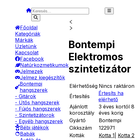
Főoldal
Kategóriák
Márkák
Bontempi
Üzletünk
Kapcsolat
Elektromos
Facebook
Natúrkozmetikumok
szintetizátor
Jelmezek
Jelmez kiegészítők
Bontempi
Elérhetőség
Nincs raktáron
hangszerek
Értesíts ha
Értesítés
- Gitárok
elérhető
- Ütős hangszerek
Ajánlott
3 éves kortól 8
- Fújós hangszerek
korosztály
éves korig
- Szintetizátorok
Gyártó
Bontempi
- Egyéb hangszerek
Bébi játékok
Cikkszám
122971
Babák
Kották
Kotta 1
|
Kotta 2