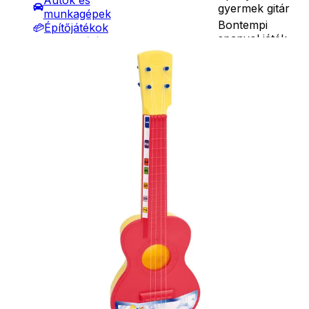
Autók és
gyermek gitár
munkagépek
Bontempi
Építőjátékok
spanyol játék
Szerepjátékok
Részletes
gitár 4 nylon
Kreatív játékok
leírás
húrral,
- Kreatív játékok
pengetővel.
- Rajzolók
Mérete: 40 cm.
- Nyomdák
Ár
3490
Ft
3790
Ft
- Gyurmák
Darab
Társasjátékok
Asztali játékok
Kosárba
Nyári játékok
Szállítás:
- Homokozójátékok
- Csomagautomata: 1190
- Műanyag hajók
forinttól
- Hinta, csúszda
- Házhozszállítás: 2190
- Ütők, dobálók
forinttól
- Strandcikkek
- Személyes átvétel:
- Egyéb nyári játékok
ingyenesen
Lábbal hajtós
járművek
Téli játékok