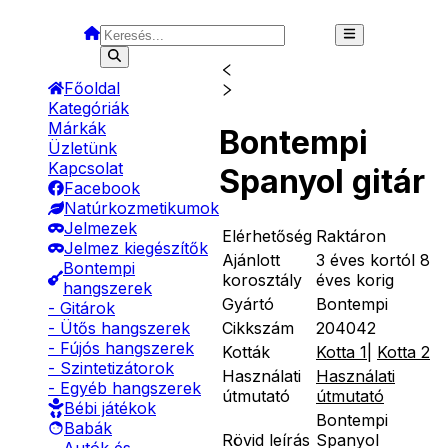
Főoldal
Kategóriák
Márkák
Bontempi
Üzletünk
Kapcsolat
Spanyol gitár
Facebook
Natúrkozmetikumok
Jelmezek
Elérhetőség
Raktáron
Jelmez kiegészítők
Ajánlott
3 éves kortól 8
Bontempi
korosztály
éves korig
hangszerek
Gyártó
Bontempi
- Gitárok
Cikkszám
204042
- Ütős hangszerek
- Fújós hangszerek
Kották
Kotta 1
|
Kotta 2
- Szintetizátorok
Használati
Használati
- Egyéb hangszerek
útmutató
útmutató
Bébi játékok
Bontempi
Babák
Rövid leírás
Spanyol