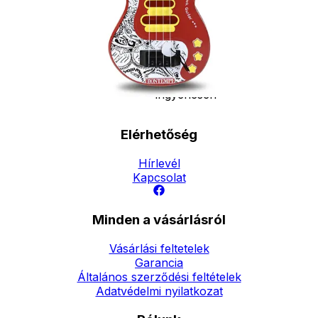
Szállítás:
- Csomagautomata: 1190
forinttól
- Házhozszállítás: 2190
forinttól
- Személyes átvétel:
ingyenesen
Elérhetőség
Hírlevél
Kapcsolat
Minden a vásárlásról
Vásárlási feltetelek
Garancia
Általános szerződési feltételek
Adatvédelmi nyilatkozat