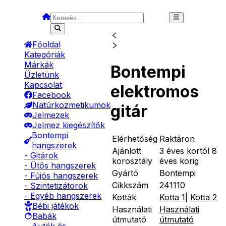
Főoldal
Kategóriák
Márkák
Bontempi
Üzletünk
Kapcsolat
elektromos
Facebook
Natúrkozmetikumok
gitár
Jelmezek
Jelmez kiegészítők
Bontempi
Elérhetőség
Raktáron
hangszerek
Ajánlott
3 éves kortól 8
- Gitárok
korosztály
éves korig
- Ütős hangszerek
Gyártó
Bontempi
- Fújós hangszerek
Cikkszám
241110
- Szintetizátorok
- Egyéb hangszerek
Kották
Kotta 1
|
Kotta 2
Bébi játékok
Használati
Használati
Babák
útmutató
útmutató