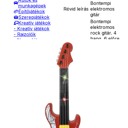
Autók és
Bontempi
munkagépek
Rövid leírás
elektromos
Építőjátékok
gitár
Szerepjátékok
Bontempi
Kreatív játékok
elektromos
- Kreatív játékok
rock gitár. 4
- Rajzolók
hang, 6 előre
- Nyomdák
felvett dallam,
- Gyurmák
fényeffektek,
Társasjátékok
automatikus
Asztali játékok
Részletes
kikapcsolás,
Nyári játékok
leírás
pengető.
- Homokozójátékok
Működéséhez 3
- Műanyag hajók
db AA elem
- Hinta, csúszda
szükséges, amit
- Ütők, dobálók
a csomagolás
- Strandcikkek
nem tartalmaz.
- Egyéb nyári játékok
Mérete: 510
Lábbal hajtós
mm.
járművek
Ár
6490
Ft
6990
Ft
Téli játékok
Darab
Kosárba