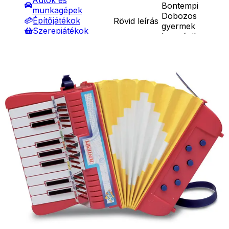
Autók és
Bontempi
munkagépek
Dobozos
Építőjátékok
Rövid leírás
gyermek
Szerepjátékok
harmónika
Kreatív játékok
Bontempi játék
- Kreatív játékok
harmónika 17
- Rajzolók
gombbal, 6
- Nyomdák
Részletes
basszus
- Gyurmák
leírás
gombbal,
Társasjátékok
vállpánttal.
Asztali játékok
Mérete:
Nyári játékok
21*12*21 cm.
- Homokozójátékok
Ár
12990
Ft
13990
Ft
- Műanyag hajók
Darab
- Hinta, csúszda
- Ütők, dobálók
Kosárba
- Strandcikkek
Szállítás:
- Egyéb nyári játékok
- Csomagautomata: 1190
Lábbal hajtós
forinttól
járművek
- Házhozszállítás: 2190
Téli játékok
forinttól
- Személyes átvétel:
ingyenesen