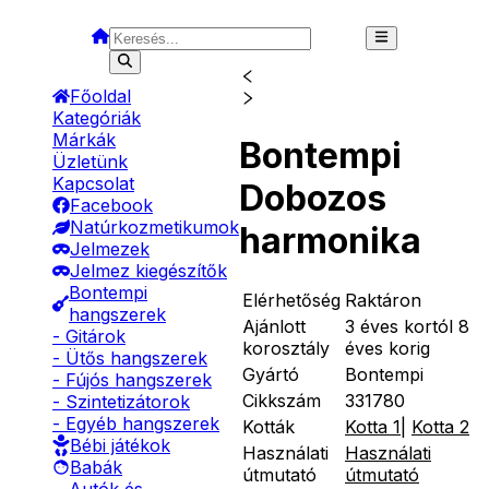
Főoldal
Kategóriák
Márkák
Bontempi
Üzletünk
Kapcsolat
Dobozos
Facebook
Natúrkozmetikumok
harmonika
Jelmezek
Jelmez kiegészítők
Bontempi
Elérhetőség
Raktáron
hangszerek
Ajánlott
3 éves kortól 8
- Gitárok
korosztály
éves korig
- Ütős hangszerek
Gyártó
Bontempi
- Fújós hangszerek
Cikkszám
331780
- Szintetizátorok
- Egyéb hangszerek
Kották
Kotta 1
|
Kotta 2
Bébi játékok
Használati
Használati
Babák
útmutató
útmutató