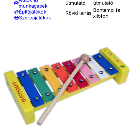
Autók és
útmutató
útmutató
munkagépek
Bontempi fa
Építőjátékok
Rövid leírás
xilofon
Szerepjátékok
Fából készült,
Kreatív játékok
színes
- Kreatív játékok
Bontempi
- Rajzolók
xilofon a
- Nyomdák
Részletes
legkisebbeknek.
- Gyurmák
leírás
8 Színes
Társasjátékok
billentyűvel és
Asztali játékok
ütővel. Mérete:
Nyári játékok
240*110*45
- Homokozójátékok
cm.
- Műanyag hajók
- Hinta, csúszda
Ár
5490
Ft
5990
Ft
- Ütők, dobálók
Nincs raktáron
- Strandcikkek
Szállítás:
- Egyéb nyári játékok
- Csomagautomata: 1190
Lábbal hajtós
forinttól
járművek
- Házhozszállítás: 2190
Téli játékok
forinttól
- Személyes átvétel:
ingyenesen