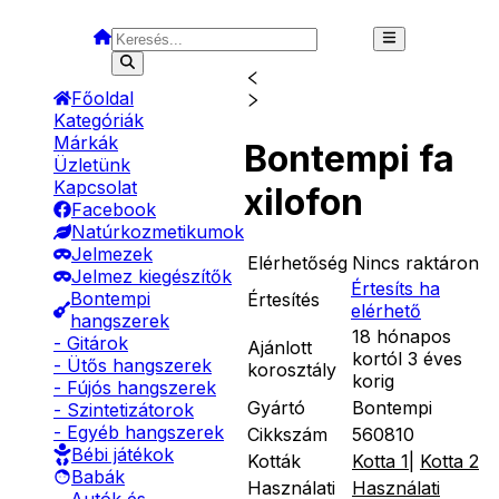
Főoldal
Kategóriák
Márkák
Bontempi fa
Üzletünk
Kapcsolat
xilofon
Facebook
Natúrkozmetikumok
Jelmezek
Elérhetőség
Nincs raktáron
Jelmez kiegészítők
Értesíts ha
Bontempi
Értesítés
elérhető
hangszerek
18 hónapos
- Gitárok
Ajánlott
kortól 3 éves
- Ütős hangszerek
korosztály
korig
- Fújós hangszerek
Gyártó
Bontempi
- Szintetizátorok
- Egyéb hangszerek
Cikkszám
560810
Bébi játékok
Kották
Kotta 1
|
Kotta 2
Babák
Használati
Használati