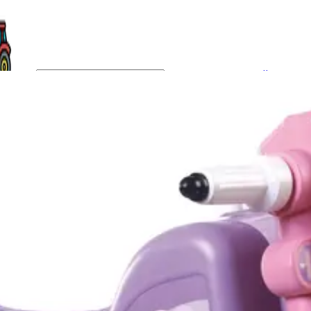
Kategóriák
Márkák
Üzletünk
Cross motor 1 lila
Elérhetőség
Raktáron
Ajánlott
2 éves kortól 4 éves kor
korosztály
Gyártó
Dorex
Cikkszám
dor111L
Rövid leírás
Cross motor 1 lila
Részletes
Lábbal hajtható, kormán